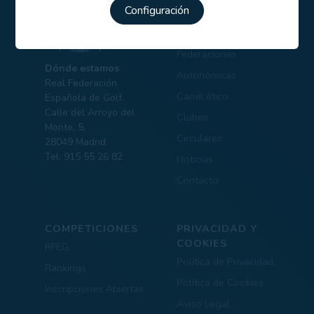
Configuración
Comités
Portal transparencia
Federaciones
Dónde estamos
Autonómicas
Real Federación
Canal ético
Española de Golf.
Calle del Arroyo del
Clubes
Monte, 5,
Circulares
28049 Madrid
Tel: 915 55 26 82
Noticias
Contacto
COMPETICIONES
PRIVACIDAD Y
COOKIES
RFEG
Política de Privacidad
Rankings
Política de Cookies
Inscripciones Abiertas
Aviso Legal