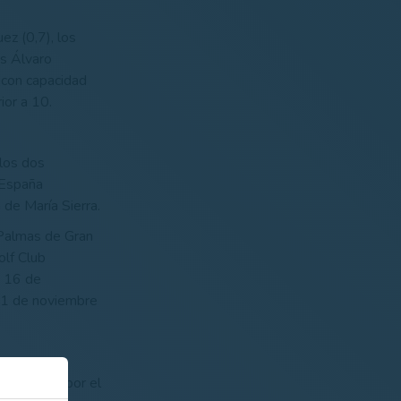
ez (0,7), los
os Álvaro
s con capacidad
ior a 10.
 los dos
 España
 de María Sierra.
 Palmas de Gran
olf Club
y 16 de
 11 de noviembre
 dominado por el