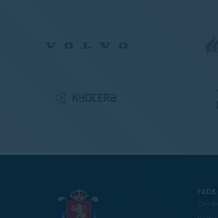
FEDE
Comit