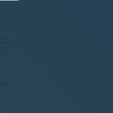
o de
culino
Putt
n del