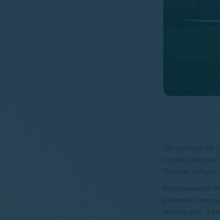
Un centenar de g
España Masculino
Thomas Artigas y
Precisamente Th
palmarés coronad
tercera vez- y e