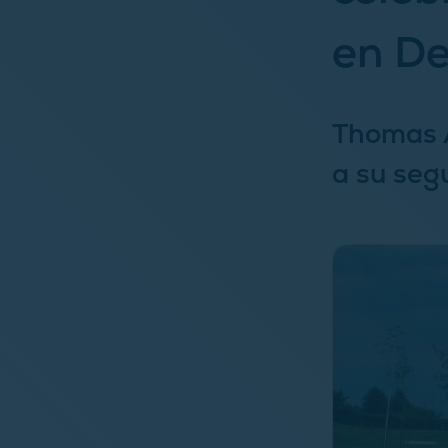
en De
Thomas A
a su seg