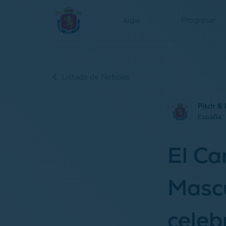
Jugar
Progresar
Listado de Noticias
Pitch & 
España 
El C
Mascu
celeb