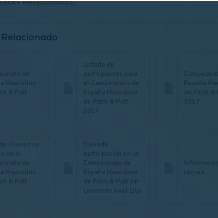
laces Relacionados.
 Relacionado
Listado de
eonato de
participantes para
Campeonat
a Masculino
el Campeonato de
España Mas
tch & Putt
España Masculino
de Pitch & 
de Pitch & Putt
2017
2017
do Alonso se
Elevada
e en el
participación en un
eonato de
Campeonato de
Informació
a Masculino
España Masculino
torneo
tch & Putt
de Pitch & Putt sin
Leonardo Axel Lilja