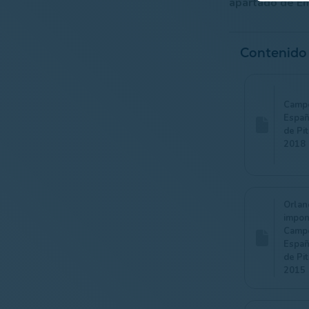
apartado de En
Contenido
Camp
Españ
de Pi
2018
Orlan
impon
Camp
Españ
de Pi
2015