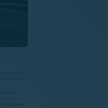
l Campeonato de
de el alicantino
o.
su extenso
e ganó por
como el jugador