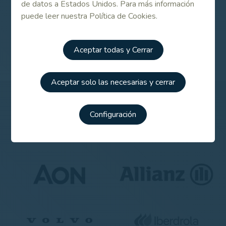
de datos a Estados Unidos. Para más información
puede leer nuestra Política de Cookies.
Match Portugal-España de Pitch & Putt 2014
Aceptar todas y Cerrar
Aceptar solo las necesarias y cerrar
Patrocinadores
Configuración