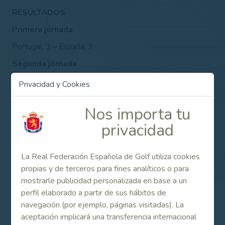
RESULTADOS
Primera jornada
Portugal, 3 – España, 3
Segunda jornada
Portugal, 4 – España, 2
Privacidad y Cookies
Total
Nos importa tu
Portugal, 7 – España, 5
privacidad
Consulta los resultados completos más abajo, en
el apartado de Enlaces relacionados.
La Real Federación Española de Golf utiliza cookies
propias y de terceros para fines analíticos o para
Contenido Relacionado
mostrarle publicidad personalizada en base a un
perfil elaborado a partir de sus hábitos de
navegación (por ejemplo, páginas visitadas). La
Consulta de resultados
aceptación implicará una transferencia internacional