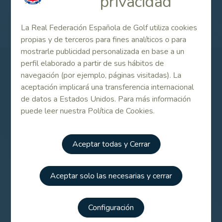
privacidad
Campeonato de España Masculino de 2ª categoría 2019
La Real Federación Española de Golf utiliza cookies
propias y de terceros para fines analíticos o para
mostrarle publicidad personalizada en base a un
perfil elaborado a partir de sus hábitos de
Patrocinadores
navegación (por ejemplo, páginas visitadas). La
aceptación implicará una transferencia internacional
de datos a Estados Unidos. Para más información
puede leer nuestra Política de Cookies.
Aceptar todas y Cerrar
Aceptar solo las necesarias y cerrar
Configuración