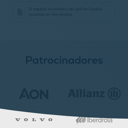
El impacto económico del golf en España,
resumido en dos minutos
Patrocinadores