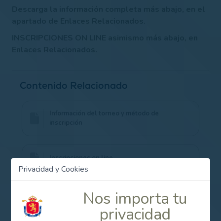
Descarga la información completa más abajo, en el
apartado de Enlaces Relacionados.
INSCRIPCIONES ON LINE asimismo más abajo, en
Enlaces Relacionados.
Contenido Relacionado
Información del torneo y método de
inscripción
Inscripciones on line
Privacidad y Cookies
Nos importa tu
privacidad
Campeonato de España Dobles Mixto 2016