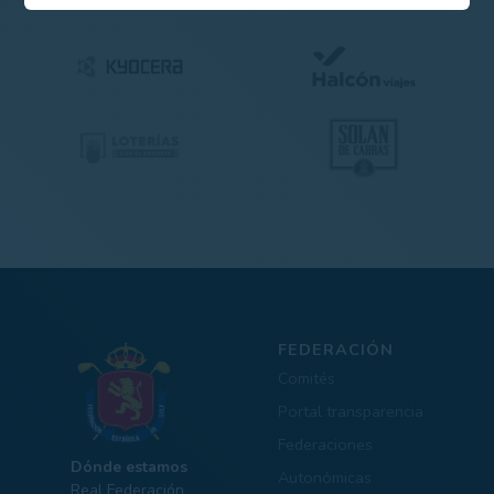
FEDERACIÓN
Comités
Portal transparencia
Federaciones
Dónde estamos
Autonómicas
Real Federación