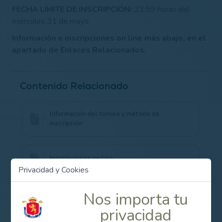
FECHA LÍMITE DE INSCRIPCIÓN:
23:59 horas del
miércoles 31 de mayo.
Información e inscripciones on line más abajo, en el
apartado de Enlaces Relacionados.
Contenido Relacionado
Información del torneo y método de
inscripción
Inscripciones on line
Privacidad y Cookies
Nos importa tu
privacidad
Campeonato de España Masculino de 2ª categoría 2023