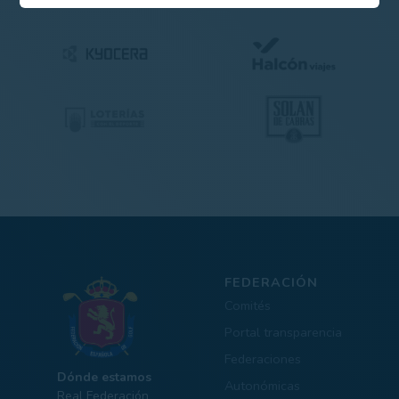
FEDERACIÓN
Comités
Portal transparencia
Federaciones
Dónde estamos
Autonómicas
Real Federación