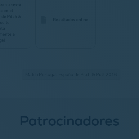
ra su sexta
ia en el
 de Pitch &
Resultados online
que le
nta
mente a
gal
Match Portugal-España de Pitch & Putt 2016
Patrocinadores