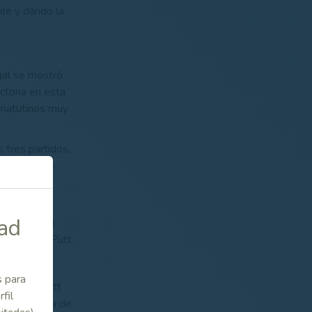
le y dando la
ugal se mostró
ctoria en esta
 matutinos muy
 tres partidos,
ntaja de dos
uces Andrés
dad
rroquín y el
de Pitch & Putt.
s para
 Pitch & Putt
fil
po de Quinta de