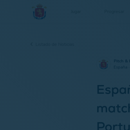
Jugar
Progresar
Listado de Noticias
Pitch & 
España 
Españ
match
Portu