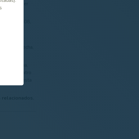
itadas).
pués de haber
s
utivos en 2008,
 refleja el
la segunda fecha,
de la Serena,
 al sumar cuatro
 fiesta de esta
 relacionados.