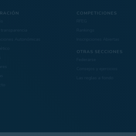
RACIÓN
COMPETICIONES
és
RFEG
 transparencia
Rankings
aciones Autonómicas
Inscripciones Abiertas
ético
OTRAS SECCIONES
s
Federarse
ares
Consejos y ejercicios
as
Las reglas a fondo
cto