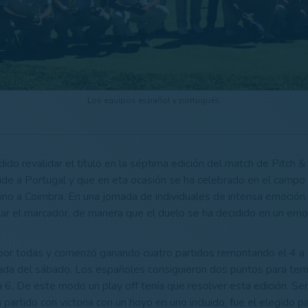
Los equipos español y portugués.
ido revalidar el título en la séptima edición del match de Pitch 
de a Portugal y que en eta ocasión se ha celebrado en el campo
ino a Coimbra. En una jornada de individuales de intensa emoción
lar el marcador, de manera que el duelo se ha decidido en un emo
 por todas y comenzó ganando cuatro partidos remontando el 4 a 
nada del sábado. Los españoles consiguieron dos puntos para ter
 6. De este modo un play off tenía que resolver esta edición. Ser
 partido con victoria con un hoyo en uno incluido, fue el elegido p