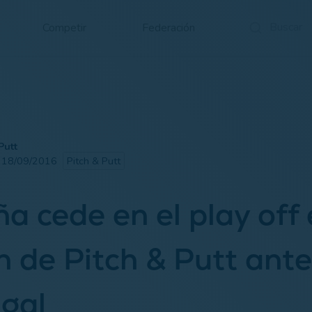
Competir
Federación
Putt
· 18/09/2016
Pitch & Putt
a cede en el play off 
 de Pitch & Putt ante
gal