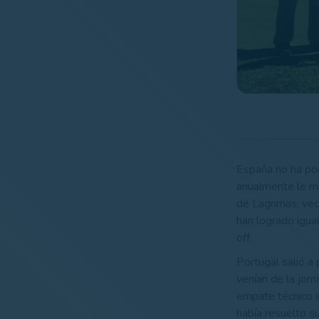
España no ha pod
anualmente le mi
de Lagrimas, vec
han logrado igua
off.
Portugal salió a
venían de la jor
empate técnico a
había resuelto su