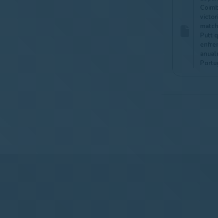
Coimb
victor
match
Putt 
enfre
anual
Portu