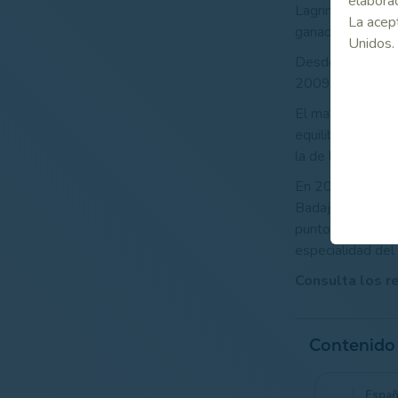
elaborad
Lagrimas, donde
La acept
ganado a Francia
Unidos.
Desde entonces, 
2009 y 2010, si 
El match volvió a
equilibrio que se
la de los indivi
En 2015 España 
Badajoz). En la j
puntos de los se
especialidad del 
Consulta los r
Contenido
Españ