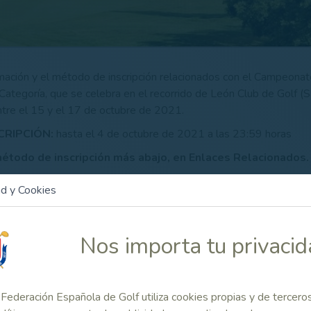
rmación y el método de inscripción relacionados con el Campeona
Categoría, que se celebra en el recorrido de León Club de Golf (
tre el 15 y el 17 de octubre de 2021.
CRIPCIÓN:
hasta el
4 de octubre de 2021 a las 23:59 horas
método de inscripción más abajo, en Enlaces Relacionados.
 ON LINE asimismo más abajo, en Enlaces Relacionados.
ad y Cookies
9 - PROTOCOLO DE ACTUACIÓN PARA LA VUELTA DE COM
 ÁMBITO ESTATAL Y CARÁCTER NO PROFESIONAL (TEMP
Nos importa tu privaci
umento
Federación Española de Golf utiliza cookies propias y de tercero