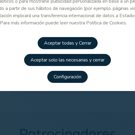
 Relacionado
alíticos o para mostrarle publicidad personalizada en base a un per
o a partir de sus hábitos de navegación (por ejemplo, páginas vis
ación implicará una transferencia internacional de datos a Estado
mación y
Normativa
Inscripciones on
 Para más información puede leer nuestra Política de Cookies.
do de
19 de la
line
pción
competició
Aceptar todas y Cerrar
tiva Covid-
SD
Aceptar solo las necesarias y cerrar
Configuración
Campeonato de España Masculino de 2ª categoría 2021
Patrocinadores