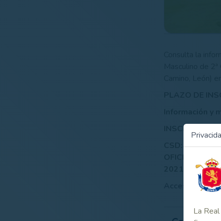
Consulta la info
Masculino de 2ª 
Camino, León) en
PLAZO DE INS
Información y 
INSCRIPCIONES
Privacid
CSD: COVID-1
OFICIALES DE
2021)
Acceso al doc
La Real 