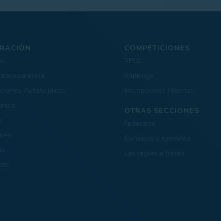
RACIÓN
COMPETICIONES
és
RFEG
 transparencia
Rankings
aciones Autonómicas
Inscripciones Abiertas
ético
OTRAS SECCIONES
s
Federarse
ares
Consejos y ejercicios
as
Las reglas a fondo
cto