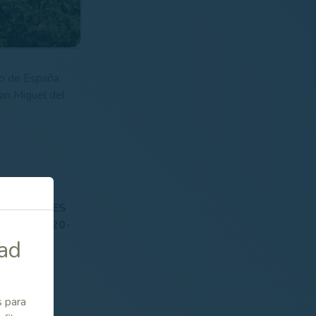
to de España
San Miguel del
PETICIONES
ORADA 2020-
dad
s para