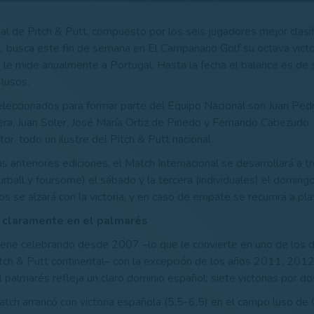
al de Pitch & Putt, compuesto por los seis jugadores mejor clasi
, busca este fin de semana en El Campanario Golf su octava victo
e le mide anualmente a Portugal. Hasta la fecha el balance es de s
lusos.
leccionados para formar parte del Equipo Nacional son Juan Ped
era, Juan Soler, José María Ortiz de Pinedo y Fernando Cabezudo. 
r, todo un ilustre del Pitch & Putt nacional.
as anteriores ediciones, el Match Internacional se desarrollará a tr
rball y foursome) el sábado y la tercera (individuales) el doming
s se alzará con la victoria, y en caso de empate se recurrirá a play
 claramente en el palmarés
iene celebrando desde 2007 –lo que le convierte en uno de los 
tch & Putt continental– con la excepción de los años 2011, 201
l palmarés refleja un claro dominio español: siete victorias por d
Match arrancó con victoria española (5,5-6,5) en el campo luso de