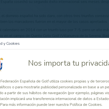
 España cosechó su segundo éxito internacional seis meses des
.
el dominio español ha sido claro, con otros tres triunfos consec
bien los marcadores fueron en el mayor de los casos apretados.
al calendario en 2014 con un triunfo luso por 7-5, pero un año m
o en el campo de Quinto Coto Golf (Villanueva de la Serena, Bad
ta de Lagrimas, Portugal obtuvo su segundo triunfo resolviendo 
ad y Cookies
s de remontar en los individuales la ventaja que España había
Nos importa tu privaci
o español sumó un triunfo contundente por 9 -3 en la madrileña
tonio Samaranch, y por último, en 2019, la victoria volvió a ser 
sta vez en los campos portugueses de Qta do Fojo y Citygolf.
Federación Española de Golf utiliza cookies propias y de tercero
alíticos o para mostrarle publicidad personalizada en base a un per
 Relacionado
o a partir de sus hábitos de navegación (por ejemplo, páginas vis
ación implicará una transferencia internacional de datos a Estado
 Para más información puede leer nuestra Política de Cookies.
España afianza su
España gan
a se impone