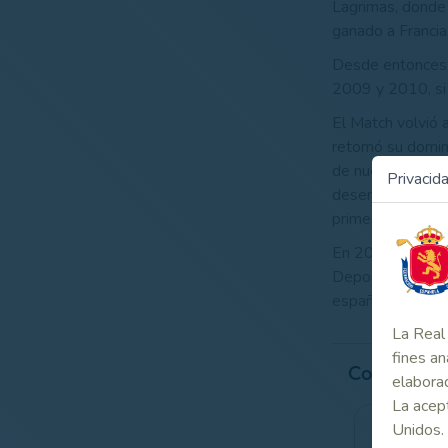
Lagrimas, donde
ganado a Francia
Desde entonces, 
2009 y 2010, si 
El Match volvió 
retomó su domini
de nuevo en Quin
Privacid
desempate despué
primera jornada.
En 2017 el equip
Deportiva Juan An
español (5-7), e
La Real 
fines an
Contenido
elaborad
La acept
Unidos.
Españ