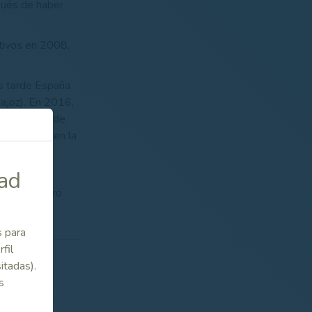
pués de haber
utivos en 2008,
ás tarde España
ajoz). En 2016,
un play off de
 acumulado en la
dad
 Ciudad
para el cuadro
s para
fil
itadas).
s
a a