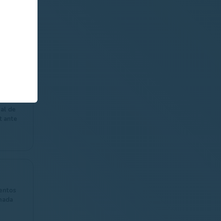
u
ad en
 Pitch &
ácter
al
a el
nal de
t ante
entos
rnada