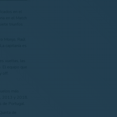
ficados en el
ria en el Match
iete triunfos
ro Monjo, Raúl
La capitanía es
es vueltas, las
o. El equipo que
 off.
duelos más
2, 2013 y 2018.
os de Portugal.
 Quinta de