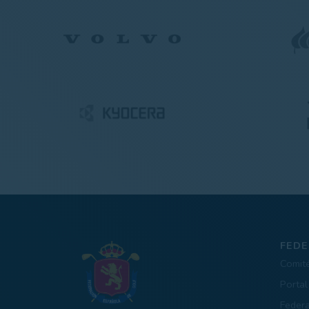
FEDE
Comit
Portal
Feder