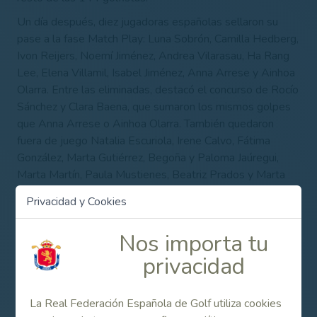
Un día después, diez jugadoras españolas sellaron su
pase a la fase Match Play: Luna Sobrón, Camilla Hedberg,
Ivon Reijers, Noemí Jiménez, Andrea Vilarasau, Ha Rang
Lee, Elena Villamil, Isabel Jiménez, Anna Arrese y Ainhoa
Olarra. Entre las eliminadas, destacó el concurso de Rocío
Sánchez y Clara Baena, que sumaron los mismos golpes
que Anna Arrese o Ainhoa Olarra. También quedaron
fuera de juego Natalia Escuriola, Irene Calvo, Fátima
González, Marta Gutiérrez, Begoña y Paloma Jaúregui,
Marta Martín, Paula Mustienes, Beatriz Prados y Marta
Sanz.
Privacidad y Cookies
Nos importa tu
Contenido Relacionado
privacidad
22 jugadoras españolas acuden al British Girls
La Real Federación Española de Golf utiliza cookies