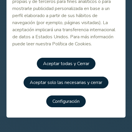
propias y de terceros para fines analíticos o para
Destellos de calidad españoles en el
mostrarle publicidad personalizada en base a un
arranque del British Girls
perfil elaborado a partir de sus hábitos de
navegación (por ejemplo, páginas visitadas). La
aceptación implicará una transferencia internacional
Diez españolas siguen adelante en el British
de datos a Estados Unidos. Para más información
Girls
puede leer nuestra Política de Cookies.
Resultados on line
Aceptar todas y Cerrar
Aceptar solo las necesarias y cerrar
British Girls 2010
Configuración