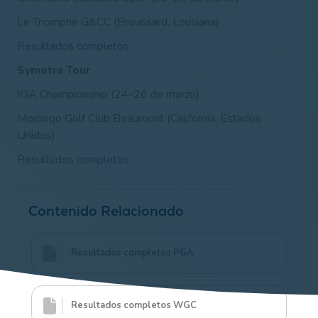
Le Triomphe G&CC (Broussard, Lousiana)
Resultados completos
Symetra Tour
IOA Championship (24-26 de marzo)
Morongo Golf Club Beaumont (California
, Estados
Unidos)
Resultados completos
Contenido Relacionado
Resultados completos PGA
Resultados completos WGC