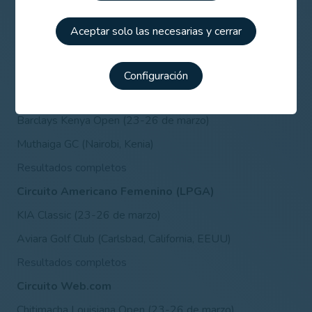
Circuito Americano Masculino (PGA)
Puerto Rico Open (23-26 de marzo)
Aceptar solo las necesarias y cerrar
Coco Beach Golf & CC (Rio Grande, Puerto Rico)
Resultados completos
Configuración
Circuito Challenge
Barclays Kenya Open (23-26 de marzo)
Muthaiga GC (Nairobi, Kenia)
Resultados completos
Circuito Americano Femenino (LPGA)
KIA Classic (23-26 de marzo)
Aviara Golf Club (Carlsbad, California, EEUU)
Resultados completos
Circuito Web.com
Chitimacha Louisiana Open (23-26 de marzo)