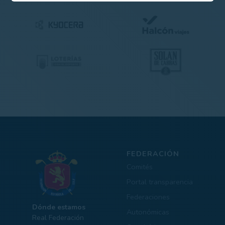
FEDERACIÓN
Comités
Portal transparencia
Federaciones
Dónde estamos
Autonómicas
Real Federación