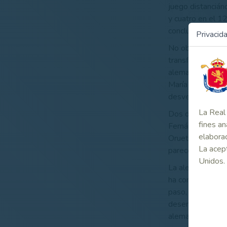
juego distancián
y cuatro en el 1
concluyente 4/3.
Privacid
No obstante, la s
transformaba poc
alemanas imponí
María de Orueta 
desventajas cada
La Real 
Dos de los dese
fines an
Fernández de Ara
elaborad
Orueta contenía 
La acept
parecería determ
Unidos.
La alemana, sin 
ha conseguido nu
paso, hoyo a hoyo
desempate donde 
alemana.