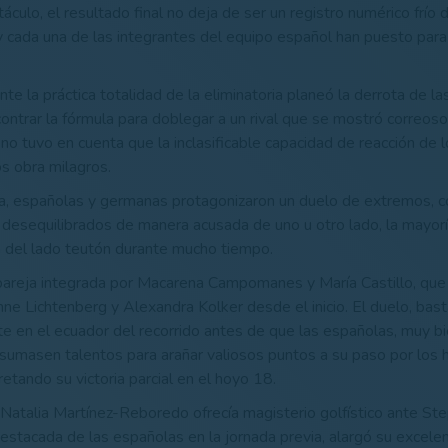
culo, el resultado final no deja de ser un registro numérico frío 
 cada una de las integrantes del equipo español han puesto para
te la práctica totalidad de la eliminatoria planeó la derrota de l
ontrar la fórmula para doblegar a un rival que se mostró correos
no tuvo en cuenta que la inclasificable capacidad de reacción de 
s obra milagros.
a, españolas y germanas protagonizaron un duelo de extremos, c
desequilibrados de manera acusada de uno u otro lado, la mayor
 del lado teutón durante mucho tiempo.
pareja integrada por Macarena Campomanes y María Castillo, que 
e Lichtenberg y Alexandra Kolker desde el inicio. El duelo, bast
e en el ecuador del recorrido antes de que las españolas, muy b
sumasen talentos para arañar valiosos puntos a su paso por los
etando su victoria parcial en el hoyo 18.
 Natalia Martínez-Reboredo ofrecía magisterio golfístico ante Ste
destacada de las españolas en la jornada previa, alargó su exce