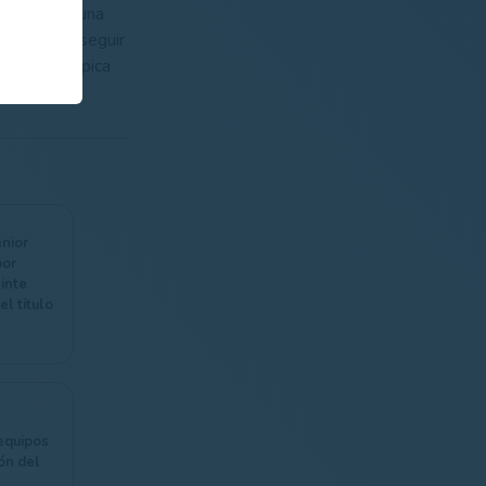
españolas, una
perar para seguir
rismática épica
nior
por
inte
el título
equipos
ón del