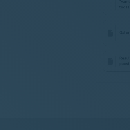
"vamo
todas
Galer
Resul
puest