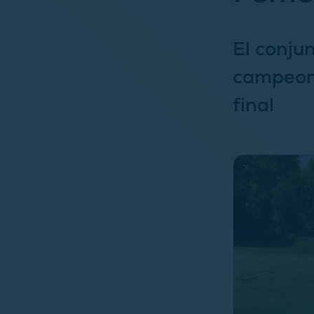
El conju
campeona
final