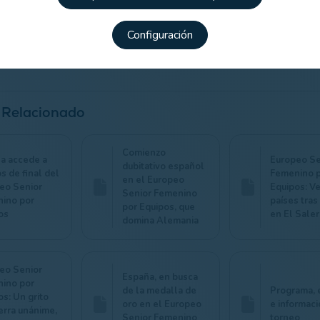
ba completada, el 3 a 2 a favor de España subía al marcador, las 
, accedían a semifinales, donde espera Bélgica, otro peldaño a su
Configuración
ro. Aunque sea apelando de nuevo a la intensa, espectacular y ca
 Relacionado
Comienzo
a accede a
Europeo Se
dubitativo español
s de final del
Femenino 
en el Europeo
eo Senior
Equipos: Ve
Senior Femenino
ino por
países tras 
por Equipos, que
os
en El Saler
domina Alemania
eo Senior
España, en busca
ino por
de la medalla de
Programa, 
os: Un grito
oro en el Europeo
e informaci
erra unánime,
Senior Femenino
torneo