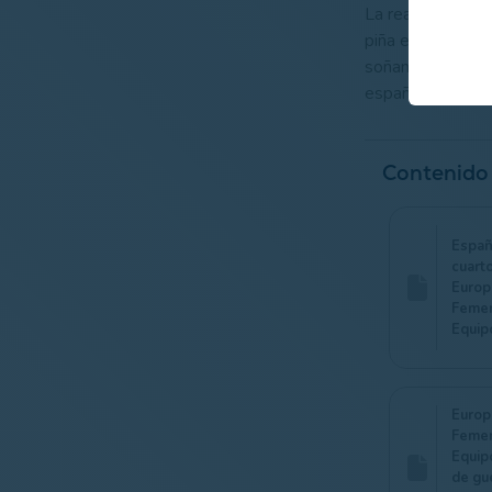
La reacción esta
piña en el campo
soñando con el o
española.
Contenido
Españ
cuarto
Europ
Femen
Equip
Europ
Femen
Equip
de gu