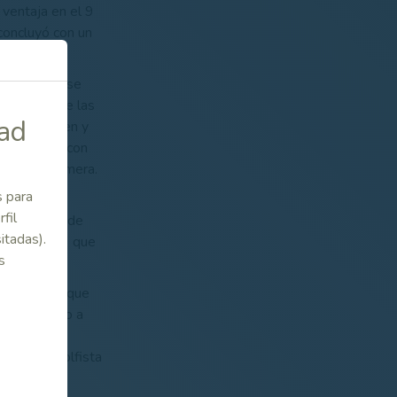
 ventaja en el 9
concluyó con un
semifinales, se
ques, donde las
dad
ónica Jessen y
complicada, con
ietante quimera.
s para
Soledad
fil
 que María de
itadas).
oyos en el 9 que
s
na jugadora que
Orueta, paso a
n playoff de
a, de la golfista