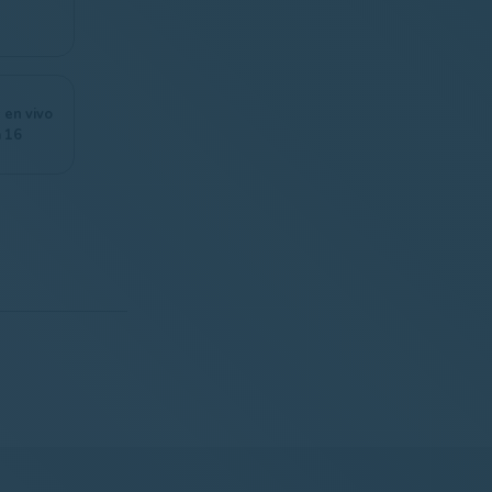
 en vivo
a 16