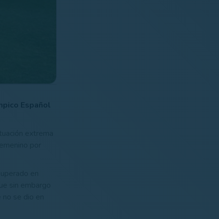
ímpico Español
ituación extrema
Femenino por
 superado en
que sin embargo
e no se dio en