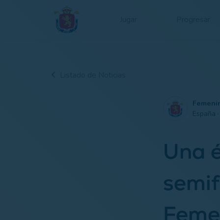
Jugar
Progresar
Listado de Noticias
Femeni
España 
Una é
semif
Feme