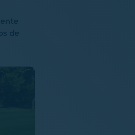
gente
os de