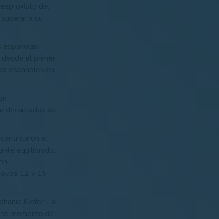
desprovisto del
 superar a su
as españolas,
o desde el primer
los españoles en
on
ía decantados de
controlaron el
ante equilibrado,
ien
 hoyos 12 y 15
phanie Kiefer. La
lente momento de