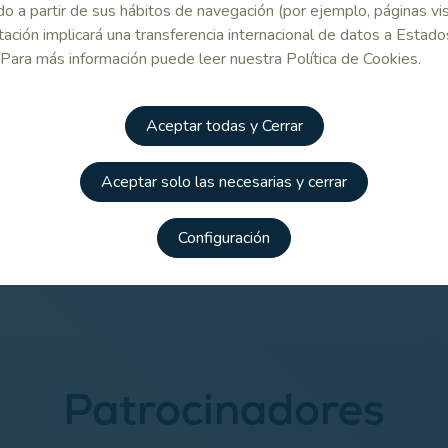
ma de acceso
Información del
Informació
o a partir de sus hábitos de navegación (por ejemplo, páginas vis
mpeonato de
torneo y método
torneo y m
ación implicará una transferencia internacional de datos a Estado
a Sub 16
de inscripción
de inscripc
 Para más información puede leer nuestra Política de Cookies.
(Femenino)
(Masculino
Aceptar todas y Cerrar
pción on line
Inscripción on line
nina)
(Masculina)
Aceptar solo las necesarias y cerrar
Configuración
Campeonato de España Sub 16 Masculino y Femenino 2024
Patrocinadores