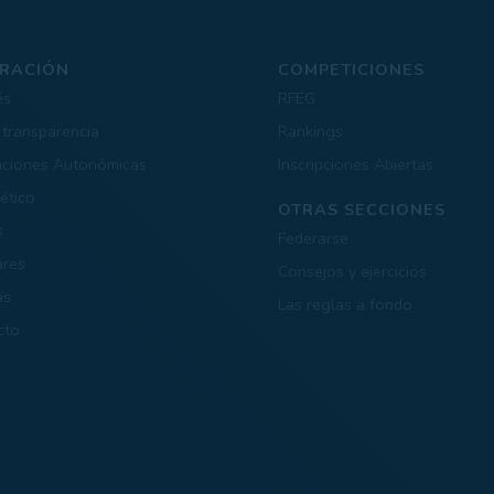
RACIÓN
COMPETICIONES
és
RFEG
 transparencia
Rankings
aciones Autonómicas
Inscripciones Abiertas
ético
OTRAS SECCIONES
s
Federarse
ares
Consejos y ejercicios
as
Las reglas a fondo
cto