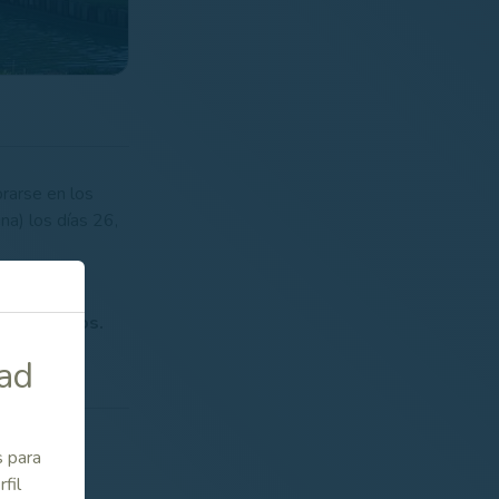
rarse en los
na) los días 26,
elacionados.
dad
s para
fil