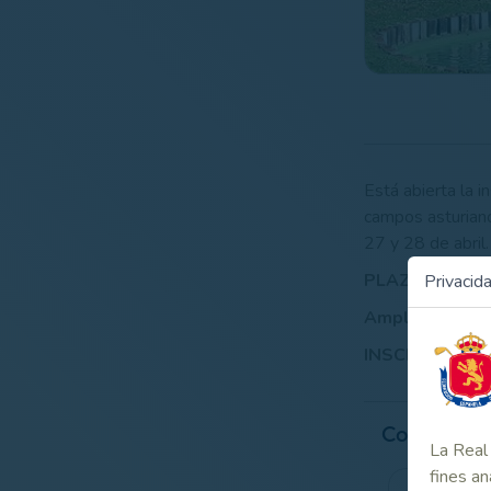
Está abierta la 
campos asturiano
27 y 28 de abril.
PLAZO DE INS
Privacid
Amplía la info
INSCRIPCIONES
Contenido
La Real 
fines an