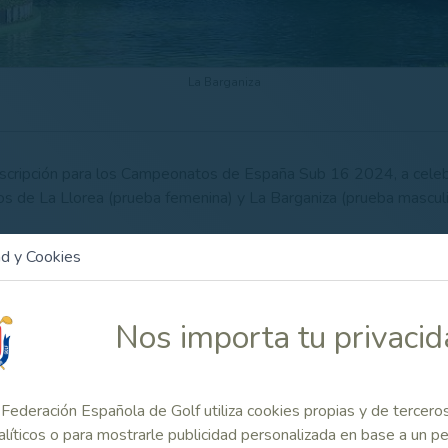
La Barganiza
inscripción para los Campeonatos de España Sub 16 2024, a celeb
s de La Llorea (prueba femenina) y La Barganiza (prueba masculi
CRIPCIÓN:
Hasta las 23:59 horas del martes 16 de abril.
ad y Cookies
rmación del torneo más abajo, en el apartado de Enlaces R
 ON LINE asimismo más abajo, en Enlaces Relacionados.
Nos importa tu privaci
 Relacionado
Federación Española de Golf utiliza cookies propias y de tercero
alíticos o para mostrarle publicidad personalizada en base a un per