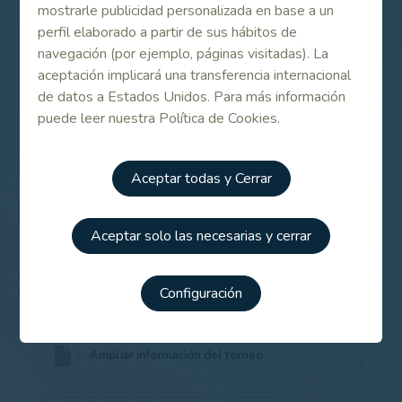
de Enlaces relacionados.
mostrarle publicidad personalizada en base a un
perfil elaborado a partir de sus hábitos de
navegación (por ejemplo, páginas visitadas). La
Contenido Relacionado
aceptación implicará una transferencia internacional
de datos a Estados Unidos. Para más información
puede leer nuestra Política de Cookies.
Jon Rahm vuelve a casa para defender corona
en el Campeonato de España Absoluto
Aceptar todas y Cerrar
Listado de participantes del Campeonato de
España Individual Masculino 2015
Aceptar solo las necesarias y cerrar
Campeonato de España Individual Masculino
Configuración
2015
Ampliar información del torneo