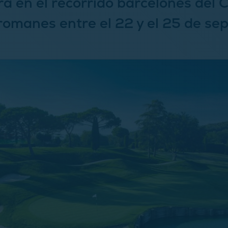
ra en el recorrido barcelonés del 
lromanes entre el 22 y el 25 de se