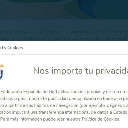
rmación y el método de inscripción relacionados con el Campeona
ulino, que se celebra en el recorrido barcelonés del Club de Gol
 25 de septiembre.
ad y Cookies
CRIPCIÓN:
hasta el
12 de septiembre de 2022 a las 23:59 hor
icional y el método de inscripción más abajo, en el aparta
Nos importa tu privaci
Federación Española de Golf utiliza cookies propias y de tercero
 Relacionado
alíticos o para mostrarle publicidad personalizada en base a un per
o a partir de sus hábitos de navegación (por ejemplo, páginas vis
mación y
Inscripciones on
ación implicará una transferencia internacional de datos a Estado
do de
line
 Para más información puede leer nuestra Política de Cookies.
pción