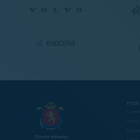
FEDE
Comit
Portal
Feder
Dónde estamos
Canal 