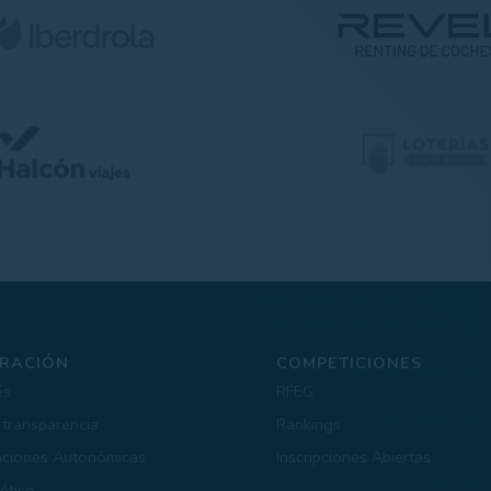
RACIÓN
COMPETICIONES
és
RFEG
 transparencia
Rankings
aciones Autonómicas
Inscripciones Abiertas
ético