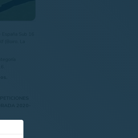
de España Sub 16
f (Boiro, La
ategoría
16.
os.
PETICIONES
ORADA 2020-