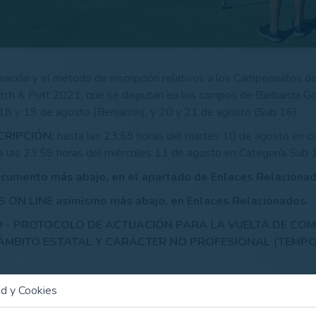
rmación y el método de inscripción relativos a los Campeonatos 
tch & Putt 2021, que se disputan en los campos de Barbanza Gol
 18 y 19 de agosto (Benjamín), y 20 y 21 de agosto (Sub 16).
CRIPCIÓN:
hasta las 23:59 horas del martes 10 de agosto en c
a las 23:59 horas del miércoles 11 de agosto en Categoría Sub 
cumento más abajo, en el apartado de Enlaces Relacionad
 ON LINE asimismo más abajo, en Enlaces Relacionados.
9 - PROTOCOLO DE ACTUACIÓN PARA LA VUELTA DE COM
 ÁMBITO ESTATAL Y CARÁCTER NO PROFESIONAL (TEMP
umento
ad y Cookies