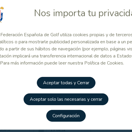
 Relacionado
Nos importa tu privaci
mación y
Información y
Inscripcio
 de
modo de
line Benja
Federación Española de Golf utiliza cookies propias y de tercero
ipción
Inscripción
Masculino
oría Benjamín
Categoría Sub 16
alíticos o para mostrarle publicidad personalizada en base a un per
o a partir de sus hábitos de navegación (por ejemplo, páginas vis
ación implicará una transferencia internacional de datos a Estado
ipciones on
Inscripciones on
Inscripcio
 Para más información puede leer nuestra Política de Cookies.
Benjamín
line Alevín
line Alevín
nino
Masculino
Femenino
Aceptar todas y Cerrar
ipciones on
Inscripciones on
Inscripcio
nfantil
line Infantil
line Cadet
Aceptar solo las necesarias y cerrar
lino
Femenino
Masculino
Configuración
ipciones on
Protocolo Covid-
Cadete
19 de la