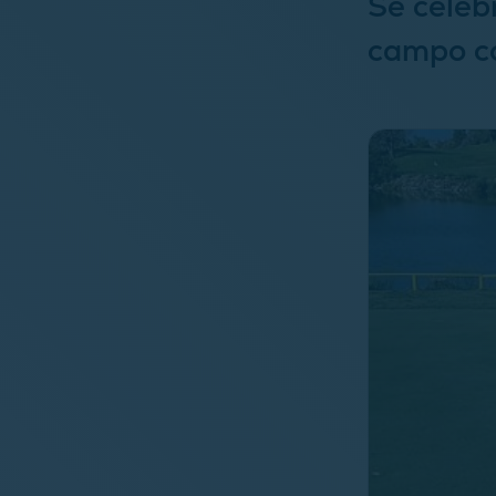
Se celebr
campo c