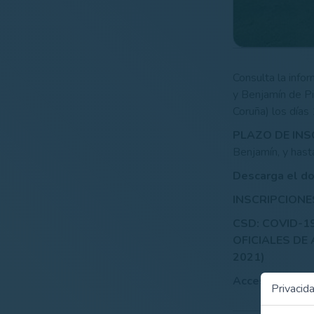
Consulta la info
y Benjamín de Pi
Coruña) los días
PLAZO DE INS
Benjamín, y hast
Descarga el do
INSCRIPCIONES
CSD: COVID-1
OFICIALES DE
2021)
Acceso al doc
Privacid