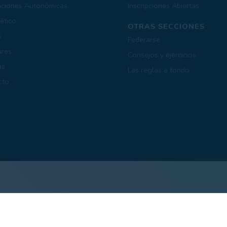
aciones Autonómicas
Inscripciones Abiertas
ético
OTRAS SECCIONES
s
Federarse
ares
Consejos y ejercicios
as
Las reglas a fondo
cto