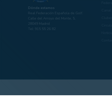
Feder
Dónde estamos
Canal 
Real Federación Española de Golf.
Clube
Calle del Arroyo del Monte, 5,
28049 Madrid
Circul
Tel: 915 55 26 82
Notici
Conta