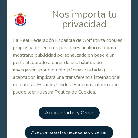
donostiarra Juan Francisco Sarasti, líder desde el
comienzo de la competición, salieron derrotados de ese
Nos importa tu
agónico desenlace.
privacidad
Contenido Relacionado
La Real Federación Española de Golf utiliza cookies
propias y de terceros para fines analíticos o para
mostrarle publicidad personalizada en base a un
Listado de participantes (Dobles)
perfil elaborado a partir de sus hábitos de
navegación (por ejemplo, páginas visitadas). La
aceptación implicará una transferencia internacional
Listado de participantes (Individual)
de datos a Estados Unidos. Para más información
puede leer nuestra Política de Cookies.
Horarios de salida primera jornada (Dobles)
Aceptar todas y Cerrar
Cuadro de Match Torneo Dobles (horarios)
Aceptar solo las necesarias y cerrar