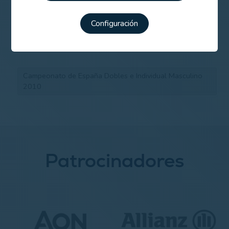
Horarios de salida 1ª y 2ª jornada (Individual)
Configuración
Campeonato de España Dobles e Individual Masculino
2010
Patrocinadores