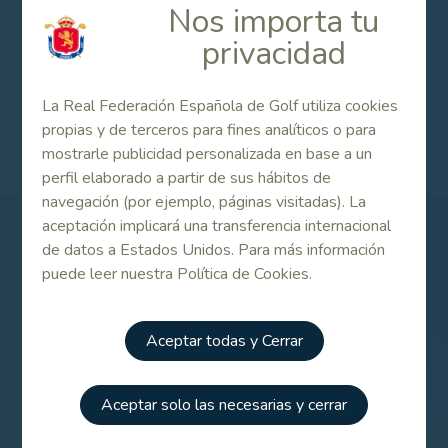
Listado de participantes
Nos importa tu
privacidad
La Real Federación Española de Golf utiliza cookies
Campeonato de España Individual Femenino 2018
propias y de terceros para fines analíticos o para
mostrarle publicidad personalizada en base a un
perfil elaborado a partir de sus hábitos de
navegación (por ejemplo, páginas visitadas). La
aceptación implicará una transferencia internacional
de datos a Estados Unidos. Para más información
Patrocinadores
puede leer nuestra Política de Cookies.
Aceptar todas y Cerrar
Aceptar solo las necesarias y cerrar