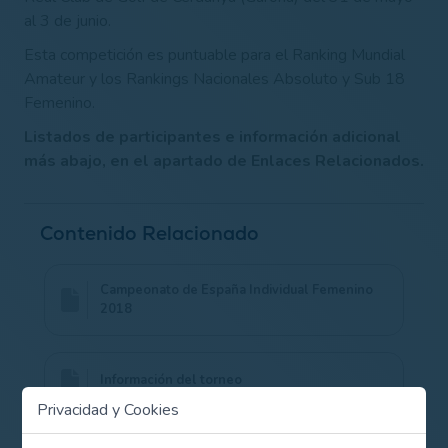
al 3 de junio.
Esta competición es puntuable para el Ranking Mundial
Amateur y los Rankings Nacionales Absoluto y Sub 18
Femenino.
Listados de participantes e información adicional
más abajo, en el apartado de Enlaces Relacionados.
Contenido Relacionado
Campeonato de España Individual Femenino
2018
Información del torneo
Privacidad y Cookies