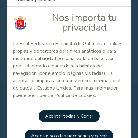
Nos importa tu
Information
privacidad
La Real Federación Española de Golf utiliza cookies
propias y de terceros para fines analíticos o para
Internacional de España Dobles e Individual Senior
mostrarle publicidad personalizada en base a un
Femenino 2014
perfil elaborado a partir de sus hábitos de
navegación (por ejemplo, páginas visitadas). La
aceptación implicará una transferencia internacional
de datos a Estados Unidos. Para más información
puede leer nuestra Política de Cookies.
Patrocinadores
Aceptar todas y Cerrar
Aceptar solo las necesarias y cerrar