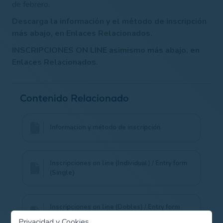
de febrero.
Descarga la información y el método de inscripción
más abajo, en Enlaces Relacionados.
INSCRIPCIONES ON LINE asimismo más abajo, en
Enlaces Relacionados.
Contenido Relacionado
Informacion y método de inscripción
Inscripciones on line (Individual) / Entry form
(Single)
Inscripciones on line (Dobles) / Entry form
(Duoble)
Privacidad y Cookies