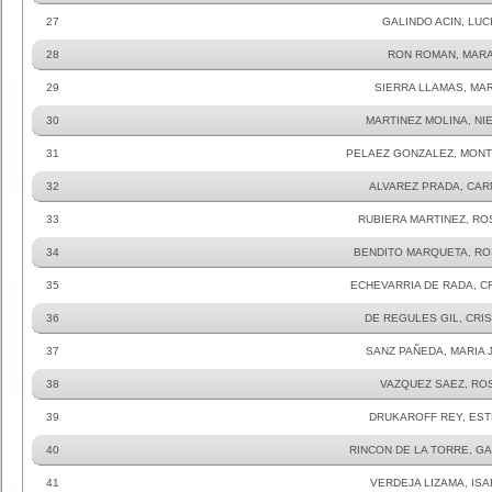
27
GALINDO ACIN, LUC
28
RON ROMAN, MAR
29
SIERRA LLAMAS, MA
30
MARTINEZ MOLINA, NI
31
PELAEZ GONZALEZ, MON
32
ALVAREZ PRADA, CA
33
RUBIERA MARTINEZ, RO
34
BENDITO MARQUETA, R
35
ECHEVARRIA DE RADA, C
36
DE REGULES GIL, CRIS
37
SANZ PAÑEDA, MARIA 
38
VAZQUEZ SAEZ, RO
39
DRUKAROFF REY, ES
40
RINCON DE LA TORRE, G
41
VERDEJA LIZAMA, IS