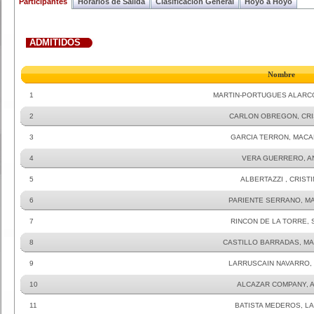
Participantes
Horarios de Salida
Clasificacion General
Hoyo a Hoyo
ADMITIDOS
Nombre
1
MARTIN-PORTUGUES ALARC
2
CARLON OBREGON, CRI
3
GARCIA TERRON, MAC
4
VERA GUERRERO, A
5
ALBERTAZZI , CRIST
6
PARIENTE SERRANO, MA
7
RINCON DE LA TORRE, 
8
CASTILLO BARRADAS, MA
9
LARRUSCAIN NAVARRO, 
10
ALCAZAR COMPANY, A
11
BATISTA MEDEROS, L