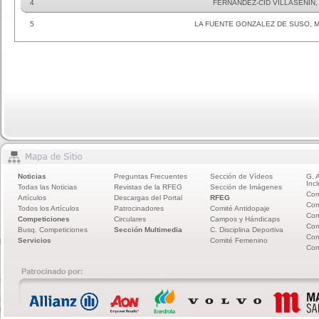
4
FERNANDEZ-CID VILLASENIN,
5
LA FUENTE GONZALEZ DE SUSO, M
Noticias
Preguntas Frecuentes
Sección de Vídeos
G. 
Incl
Todas las Noticias
Revistas de la RFEG
Sección de Imágenes
Com
Artículos
Descargas del Portal
RFEG
Com
Todos los Artículos
Patrocinadores
Comité Antidopaje
Com
Competiciones
Circulares
Campos y Hándicaps
Com
Busq. Competiciones
Sección Multimedia
C. Disciplina Deportiva
Com
Servicios
Comité Femenino
Com