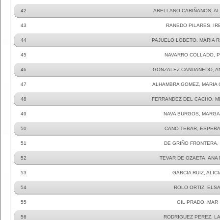
42
ARELLANO CARIÑANOS, A
43
RANEDO PILARES, IR
44
PAJUELO LOBETO, MARIA 
45
NAVARRO COLLADO, 
46
GONZALEZ CANDANEDO, A
47
ALHAMBRA GOMEZ, MARIA 
48
FERRANDEZ DEL CACHO, 
49
NAVA BURGOS, MARGA
50
CANO TEBAR, ESPER
51
DE GRIÑO FRONTERA,
52
TEVAR DE OZAETA, ANA
53
GARCIA RUIZ, ALICI
54
ROLO ORTIZ, ELS
55
GIL PRADO, MAR
56
RODRIGUEZ PEREZ, L