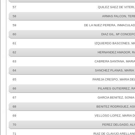
57
QUILEZ SAEZ DE VITERI,
58
ARMAS FALCON, TER
59
DE LA NUEZ PERERA, INMACULA
60
DIAZ GIL, Mª CONCEP
61
IZQUIERDO BASCONES, MA
62
HERNANDEZ AMADOR, R
63
CABRERA SANTANA, MARIA
64
SANCHEZ PLANAS, MARIA
65
PAREJA CRESPO, MARIA DE
66
PILARES GUTIERREZ, R
67
GARCIA BENITEZ, SONIA
68
BENITEZ RODRIGUEZ, AS
69
VELLOSO LOPEZ, MARIA 
70
PEREZ DELGADO, ALI
71
RUIZ DE CLAVIJO ARELLANO