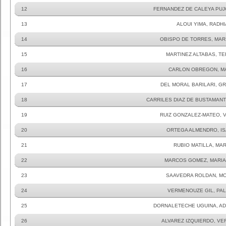
12
FERNANDEZ DE CALEYA PUJ
13
ALOUI YIMA, RADHI
14
OBISPO DE TORRES, MAR
15
MARTINEZ ALTABAS, T
16
CARLON OBREGON, M
17
DEL MORAL BARILARI, G
18
CARRILES DIAZ DE BUSTAMANT
19
RUIZ GONZALEZ-MATEO, V
20
ORTEGA ALMENDRO, I
21
RUBIO MATILLA, MAR
22
MARCOS GOMEZ, MARIA
23
SAAVEDRA ROLDAN, M
24
VERMENOUZE GIL, PA
25
DORNALETECHE UGUINA, A
26
ALVAREZ IZQUIERDO, VE