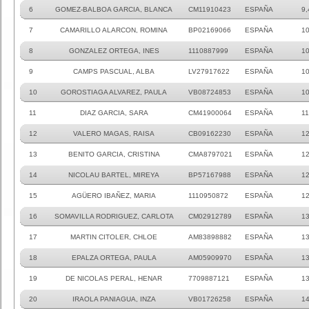
6
GOMEZ-BALBOA GARCIA, BLANCA
CM11910423
ESPAÑA
9,
7
CAMARILLO ALARCON, ROMINA
BP02169066
ESPAÑA
1
8
GONZALEZ ORTEGA, INES
1110887999
ESPAÑA
10
9
CAMPS PASCUAL, ALBA
LV27917622
ESPAÑA
10
10
GOROSTIAGA ALVAREZ, PAULA
VB08724853
ESPAÑA
10
11
DIAZ GARCIA, SARA
CM41900064
ESPAÑA
11
12
VALERO MAGAS, RAISA
CB09162230
ESPAÑA
1
13
BENITO GARCIA, CRISTINA
CMA8797021
ESPAÑA
1
14
NICOLAU BARTEL, MIREYA
BP57167988
ESPAÑA
12
15
AGÜERO IBAÑEZ, MARIA
1110950872
ESPAÑA
12
16
SOMAVILLA RODRIGUEZ, CARLOTA
CM02912789
ESPAÑA
1
17
MARTIN CITOLER, CHLOE
AM83898882
ESPAÑA
13
18
EPALZA ORTEGA, PAULA
AM05909970
ESPAÑA
13
19
DE NICOLAS PERAL, HENAR
7709887121
ESPAÑA
13
20
IRAOLA PANIAGUA, INZA
VB01726258
ESPAÑA
14