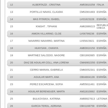
12
ALBERTAZZI , CRISTINA
AM53810258
ITALIA
13
PORTILLO NAVAS, CLAUDIA
CM52901693
ESPAÑA
14
MAS PITARCH, ISABEL
LV01815228
ESPAÑA
REPUBLI
15
KNIGHT , TIPHANI
AM62889215
CHECA
16
AMION VILLARINO, CLOE
LV06799236
ESPAÑA
17
NAVARRO NAVARRO, MARTINA
LV65815921
ESPAÑA
18
HUAYSAN , CHANYA
AM83910150
ESPAÑA
19
MARTINEZ SALCEDO, NAGORE
CB01892885
ESPAÑA
20
DIAZ DE AGUILAR COLL, ANA LORENA
CMA8902350
ESPAÑA
21
CERRO MARIAN, GABRIELA
CM60052341
ESPAÑA
22
AGUILAR MARTI, ANA
CB04804136
ESPAÑA
23
PEREZ ESCARCENA, SOFIA
AM55811461
ESPAÑA
24
AGUILAR BERENGUER, MARTA
AM11810892
ESPAÑA
25
BULKOVSKA , KATRINA
AM99927613
LETONIA
26
GARCIA TEROL, ADRIANA
CB01168758
ESPAÑA