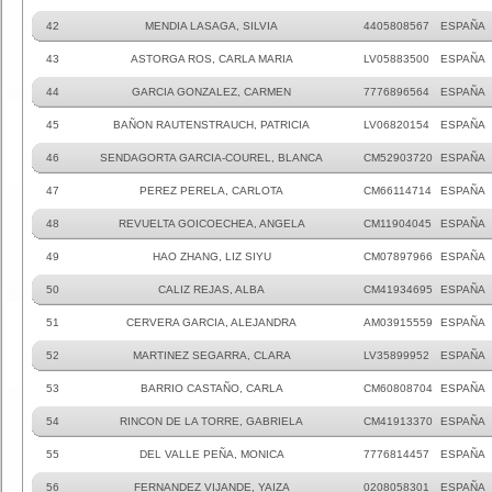
42
MENDIA LASAGA, SILVIA
4405808567
ESPAÑA
43
ASTORGA ROS, CARLA MARIA
LV05883500
ESPAÑA
44
GARCIA GONZALEZ, CARMEN
7776896564
ESPAÑA
45
BAÑON RAUTENSTRAUCH, PATRICIA
LV06820154
ESPAÑA
46
SENDAGORTA GARCIA-COUREL, BLANCA
CM52903720
ESPAÑA
47
PEREZ PERELA, CARLOTA
CM66114714
ESPAÑA
48
REVUELTA GOICOECHEA, ANGELA
CM11904045
ESPAÑA
49
HAO ZHANG, LIZ SIYU
CM07897966
ESPAÑA
50
CALIZ REJAS, ALBA
CM41934695
ESPAÑA
51
CERVERA GARCIA, ALEJANDRA
AM03915559
ESPAÑA
52
MARTINEZ SEGARRA, CLARA
LV35899952
ESPAÑA
53
BARRIO CASTAÑO, CARLA
CM60808704
ESPAÑA
54
RINCON DE LA TORRE, GABRIELA
CM41913370
ESPAÑA
55
DEL VALLE PEÑA, MONICA
7776814457
ESPAÑA
56
FERNANDEZ VIJANDE, YAIZA
0208058301
ESPAÑA