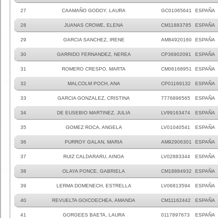
27
CAAMAÑO GODOY, LAURA
GC01065641
ESPAÑA
28
JUANAS CROWE, ELENA
CM11883785
ESPAÑA
29
GARCIA SANCHEZ, IRENE
AM84920160
ESPAÑA
30
GARRIDO FERNANDEZ, NEREA
CP36902091
ESPAÑA
31
ROMERO CRESPO, MARTA
CM06168951
ESPAÑA
32
MALCOLM POCH, ANA
CP01169132
ESPAÑA
33
GARCIA GONZALEZ, CRISTINA
7776896565
ESPAÑA
34
DE EUSEBIO MARTINEZ, JULIA
LV99163474
ESPAÑA
35
GOMEZ ROCA, ANGELA
LV01040541
ESPAÑA
36
PURROY GALAN, MARIA
AM92906301
ESPAÑA
37
RUIZ CALDARARU, AINOA
LV02883344
ESPAÑA
38
OLAYA PONCE, GABRIELA
CM18884932
ESPAÑA
39
LERMA DOMENECH, ESTRELLA
LV06813594
ESPAÑA
40
REVUELTA GOICOECHEA, AMANDA
CM11162442
ESPAÑA
41
GORGEES BAETA, LAURA
0117897673
ESPAÑA