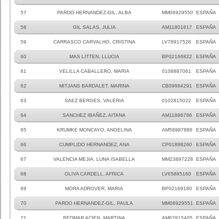
57
PARDO HERNANDEZ-GIL, ALBA
MM06929550
ESPAÑA
58
GIL SALAS, JULIA
AM11801817
ESPAÑA
59
CARRASCO CARVALHO, CRISTINA
LV78917526
ESPAÑA
60
MAS LITTEN, LLUCIA
BP02166822
ESPAÑA
61
VELILLA CABALLERO, MARIA
0108887061
ESPAÑA
62
MITJANS BARDALET, MARINA
CB09884291
ESPAÑA
63
SAEZ BERGES, VALERIA
0102815022
ESPAÑA
64
SANCHEZ IBAÑEZ, AITANA
AM11896786
ESPAÑA
65
KRUMKE MONCAYO, ANGELINA
AM58987886
ESPAÑA
66
CUMPLIDO HERNANDEZ, ANA
CP01898260
ESPAÑA
67
VALENCIA MEJIA, LUNA ISABELLA
MM23897228
ESPAÑA
68
OLIVA CARDELL, AFRICA
LV65885160
ESPAÑA
69
MORA ADROVER, MARIA
BP02169180
ESPAÑA
70
PARDO HERNANDEZ-GIL, PAULA
MM06929551
ESPAÑA
71
BEDMAR ACIEN, MARTINA
AM62915405
ESPAÑA