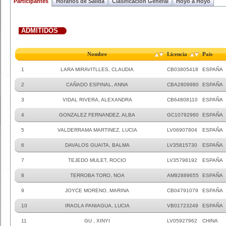
Participantes
Horarios de Salida
Clasificacion General
Hoyo a Hoyo
ADMITIDOS
Nombre
Licencia
Pais
1
LARA MIRAVITLLES, CLAUDIA
CB03805418
ESPAÑA
2
CAÑADO ESPINAL, ANNA
CBA2809980
ESPAÑA
3
VIDAL RIVERA, ALEXANDRA
CB64808110
ESPAÑA
4
GONZALEZ FERNANDEZ, ALBA
GC10792960
ESPAÑA
5
VALDERRAMA MARTINEZ, LUCIA
LV06907804
ESPAÑA
6
DAVALOS GUAITA, BALMA
LV35815730
ESPAÑA
7
TEJEDO MULET, ROCIO
LV35798192
ESPAÑA
8
TERROBA TORO, NOA
AM92889655
ESPAÑA
9
JOYCE MORENO, MARINA
CB04791079
ESPAÑA
10
IRAOLA PANIAGUA, LUCIA
VB01723249
ESPAÑA
11
GU , XINYI
LV05927962
CHINA