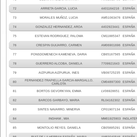
72
ARRIETA GARCIA, LUCIA
4401164216
ESPAÑA
73
MORALES MUÑOZ, LUCIA
AM51063476
ESPAÑA
74
GONZALEZ HERNANDEZ, AROA
4402923441
ESPAÑA
75
ESTEVAN RODRIGUEZ, PALOMA
CM11885347
ESPAÑA
76
CRESPIN GUIJARRO, CARMEN
AM06901696
ESPAÑA
77
PONSDOMENECH KAMENEVA, DARIA
CB65167565
ESPAÑA
78
GUERRERO ALCOBA, DANIELA
7709921643
ESPAÑA
79
AIZPURUA AIZPURUA, INES
VB09725235
ESPAÑA
FERNANDEZ-TRAPIELLA GARCIA-MARGALLO,
80
CM04897300
ESPAÑA
CARLOTA
81
BORTOS GEVORKYAN, EMMA
LV06928651
ESPAÑA
82
BARCOS GARBAYO, MARIA
RL04162302
ESPAÑA
83
SINTES NAVARRO, MINERVA
CP01907134
ESPAÑA
84
INGHAM , MIA
MM01925903
INGLATE
85
MONTOLIO REYES, DANIELA
CB05895291
ESPAÑA
86
RUIZ DE LA HERRAN ESPAÑA, MARIA
AM83040546
ESPAÑA