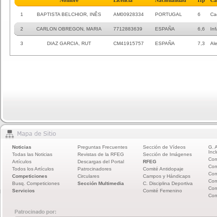
Nombre
Licencia
Nacionalidad
Hp
Ca
1
BAPTISTA BELCHIOR, INÊS
AM00928334
PORTUGAL
6
Ca
2
CARLON OBREGON, MARIA
7712883639
ESPAÑA
6,6
Inf
3
DIAZ GARCIA, RUT
CM41915757
ESPAÑA
7,3
Al
Noticias
Preguntas Frecuentes
Sección de Vídeos
G. 
Incl
Todas las Noticias
Revistas de la RFEG
Sección de Imágenes
Com
Artículos
Descargas del Portal
RFEG
Com
Todos los Artículos
Patrocinadores
Comité Antidopaje
Com
Competiciones
Circulares
Campos y Hándicaps
Com
Busq. Competiciones
Sección Multimedia
C. Disciplina Deportiva
Com
Servicios
Comité Femenino
Com