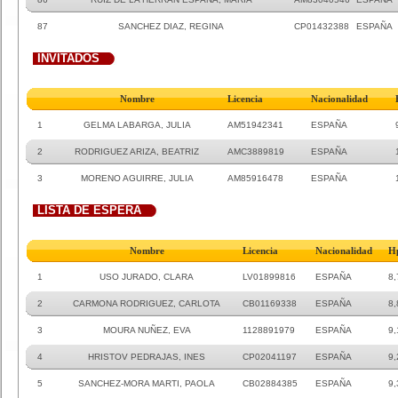
87
SANCHEZ DIAZ, REGINA
CP01432388
ESPAÑA
INVITADOS
Nombre
Licencia
Nacionalidad
1
GELMA LABARGA, JULIA
AM51942341
ESPAÑA
2
RODRIGUEZ ARIZA, BEATRIZ
AMC3889819
ESPAÑA
3
MORENO AGUIRRE, JULIA
AM85916478
ESPAÑA
LISTA DE ESPERA
Nombre
Licencia
Nacionalidad
H
1
USO JURADO, CLARA
LV01899816
ESPAÑA
8,
2
CARMONA RODRIGUEZ, CARLOTA
CB01169338
ESPAÑA
8,
3
MOURA NUÑEZ, EVA
1128891979
ESPAÑA
9,
4
HRISTOV PEDRAJAS, INES
CP02041197
ESPAÑA
9,
5
SANCHEZ-MORA MARTI, PAOLA
CB02884385
ESPAÑA
9,