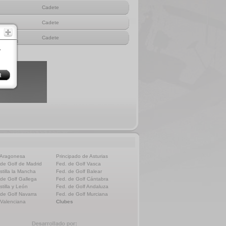
Cadete
Cadete
Cadete
r
 Aragonesa
Principado de Asturias
 de Golf de Madrid
Fed. de Golf Vasca
stilla la Mancha
Fed. de Golf Balear
 de Golf Gallega
Fed. de Golf Cántabra
stilla y León
Fed. de Golf Andaluza
 de Golf Navarra
Fed. de Golf Murciana
 Valenciana
Clubes