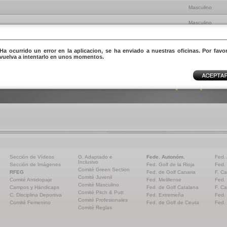
Masculino
Masculino
Masculino
Ha ocurrido un error en la aplicacion, se ha enviado a nuestras oficinas. Por favo
vuelva a intentarlo en unos momentos.
Sección de Vídeos
G. Adaptado e
Fede. Autonóm.
Fed.
Inclusivo
Sección de Imágenes
Fed. Golf de la Rioja
Fed.
Comité Green Section
RFEG
Fed. de Golf Canaria
F. Ca
Comité Juvenil
Comité Antidopaje
Fed. Melillense
Fed.
Comité Masculino
Campos y Hándicaps
Fed. de Golf Catalana
F. Ca
Comité Pitch & Putt
C. Disciplina Deportiva
Fed. Extremeña
Fed.
Comité Profesionales
Comité Femenino
Fed. de Golf de Ceuta
Fed.
Comité Reglas