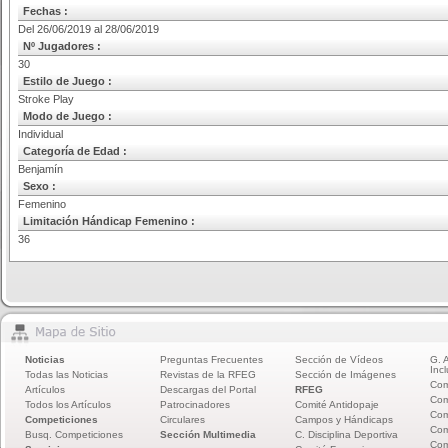
Fechas :
Del 26/06/2019 al 28/06/2019
Nº Jugadores :
30
Estilo de Juego :
Stroke Play
Modo de Juego :
Individual
Categoría de Edad :
Benjamín
Sexo :
Femenino
Limitación Hándicap Femenino :
36
Noticias
Preguntas Frecuentes
Sección de Vídeos
G. 
Incl
Todas las Noticias
Revistas de la RFEG
Sección de Imágenes
Com
Artículos
Descargas del Portal
RFEG
Com
Todos los Artículos
Patrocinadores
Comité Antidopaje
Com
Competiciones
Circulares
Campos y Hándicaps
Com
Busq. Competiciones
Sección Multimedia
C. Disciplina Deportiva
Com