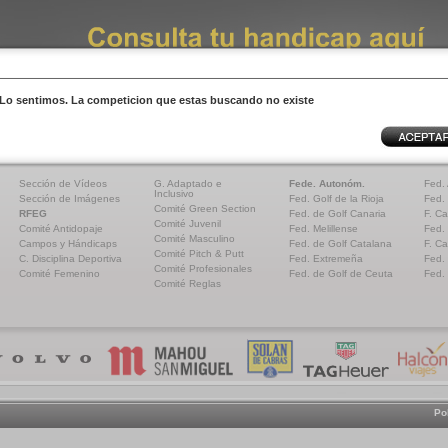
Lo sentimos. La competicion que estas buscando no existe
Sección de Vídeos
G. Adaptado e
Fede. Autonóm.
Fed.
Inclusivo
Sección de Imágenes
Fed. Golf de la Rioja
Fed.
Comité Green Section
RFEG
Fed. de Golf Canaria
F. Ca
Comité Juvenil
Comité Antidopaje
Fed. Melillense
Fed.
Comité Masculino
Campos y Hándicaps
Fed. de Golf Catalana
F. Ca
Comité Pitch & Putt
C. Disciplina Deportiva
Fed. Extremeña
Fed.
Comité Profesionales
Comité Femenino
Fed. de Golf de Ceuta
Fed.
Comité Reglas
Po