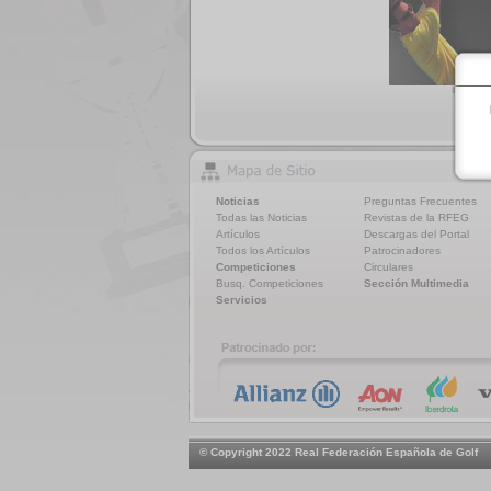
Noticias
Preguntas Frecuentes
Todas las Noticias
Revistas de la RFEG
Artículos
Descargas del Portal
Todos los Artículos
Patrocinadores
Competiciones
Circulares
Busq. Competiciones
Sección Multimedia
Servicios
© Copyright 2022 Real Federación Española de Golf