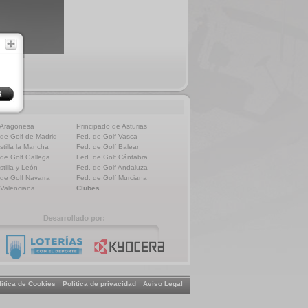
 Aragonesa
Principado de Asturias
 de Golf de Madrid
Fed. de Golf Vasca
stilla la Mancha
Fed. de Golf Balear
 de Golf Gallega
Fed. de Golf Cántabra
stilla y León
Fed. de Golf Andaluza
 de Golf Navarra
Fed. de Golf Murciana
 Valenciana
Clubes
lítica de Cookies
Política de privacidad
Aviso Legal