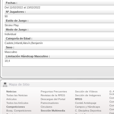
Fechas :
Del 11/02/2022 al 13/02/2022
Nº Jugadores :
90
Estilo de Juego :
Stroke Play
Modo de Juego :
Individual
Categoría de Edad :
Cadete,Infantil,Alevín,Benjamín
Sexo :
Masculino
Limitación Hándicap Masculino :
18,4
Noticias
Preguntas Frecuentes
Sección de Vídeos
G. 
Incl
Todas las Noticias
Revistas de la RFEG
Sección de Imágenes
Com
Artículos
Descargas del Portal
RFEG
Com
Todos los Artículos
Patrocinadores
Comité Antidopaje
Com
Competiciones
Circulares
Campos y Hándicaps
Com
Busq. Competiciones
Sección Multimedia
C. Disciplina Deportiva
Com