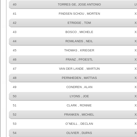
40
TORRES GE, JOSE ANTONIO
L
41
FINDSEN SCHOU , MORTEN
X
42
ETRIDGE , TOM
X
43
BOSCO , MICHELE
X
44
ROWLANDS , NEIL
X
45
THOMAS , KRIEGER
X
46
FRANZ , PFOESTL
X
47
VAN DER LANDE , MARTIJN
X
48
PERNHEDEN , MATTIAS
X
49
CONDREN , ALAN
X
50
LYONS , JOE
X
51
CLARK , RONNIE
X
52
FRANKEN , MICHIEL
X
53
O´NEILL , DECLAN
X
54
OLIVIER , DUPAS
X