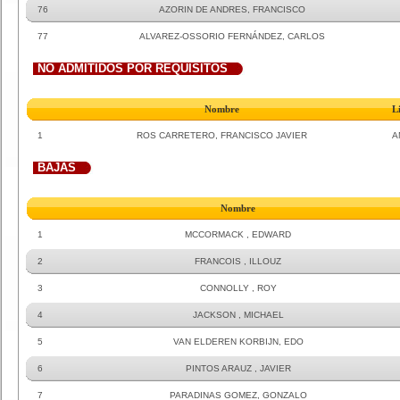
76
AZORIN DE ANDRES, FRANCISCO
77
ALVAREZ-OSSORIO FERNÁNDEZ, CARLOS
NO ADMITIDOS POR REQUISITOS
Nombre
L
1
ROS CARRETERO, FRANCISCO JAVIER
A
BAJAS
Nombre
1
MCCORMACK , EDWARD
2
FRANCOIS , ILLOUZ
3
CONNOLLY , ROY
4
JACKSON , MICHAEL
5
VAN ELDEREN KORBIJN, EDO
6
PINTOS ARAUZ , JAVIER
7
PARADINAS GOMEZ, GONZALO