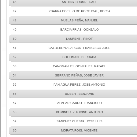
46
ANTONY CRUMP , PAUL
47
YBARRA COELLO DE PORTUGAL, BORJA
48
MUELAS PEÑA, MANUEL
49
GARCIA FRIAS, GONZALO
50
LAURENT , PINOT
51
CALDERON ALARCON, FRANCISCO JOSE
52
SOLEIMAN , BERRADA
53
CANOMANUEL GONZALEZ, RAFAEL
54
SERRANO PEÑAS, JOSE JAVIER
55
PANIAGUA PEREZ, JOSE ANTONIO
56
BOBER , BENJAMIN
57
ALVEAR GARIJO, FRANCISCO
58
DOMINGUEZ TOCINO, ANTONIO
59
SANCHEZ CUESTA, JOSE LUIS
60
MORATA ROIG, VICENTE