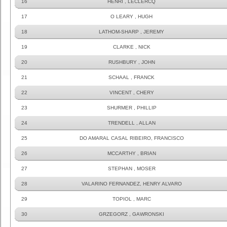
16
HENRI , LECLERCQ
17
O LEARY , HUGH
18
LATHOM-SHARP , JEREMY
19
CLARKE , NICK
20
RUSHBURY , JOHN
21
SCHAAL , FRANCK
22
VINCENT , CHERY
23
SHURMER , PHILLIP
24
TRENDELL , ALLAN
25
DO AMARAL CASAL RIBEIRO, FRANCISCO
26
MCCARTHY , BRIAN
27
STEPHAN , MOSER
28
VALARINO FERNANDEZ, HENRY ALVARO
29
TOPIOL , MARC
30
GRZEGORZ , GAWRONSKI