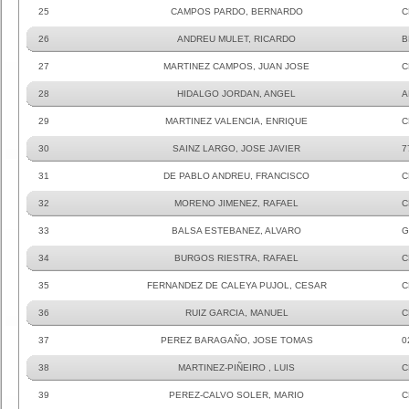
25
CAMPOS PARDO, BERNARDO
C
26
ANDREU MULET, RICARDO
B
27
MARTINEZ CAMPOS, JUAN JOSE
C
28
HIDALGO JORDAN, ANGEL
A
29
MARTINEZ VALENCIA, ENRIQUE
C
30
SAINZ LARGO, JOSE JAVIER
7
31
DE PABLO ANDREU, FRANCISCO
C
32
MORENO JIMENEZ, RAFAEL
C
33
BALSA ESTEBANEZ, ALVARO
G
34
BURGOS RIESTRA, RAFAEL
C
35
FERNANDEZ DE CALEYA PUJOL, CESAR
C
36
RUIZ GARCIA, MANUEL
C
37
PEREZ BARAGAÑO, JOSE TOMAS
0
38
MARTINEZ-PIÑEIRO , LUIS
C
39
PEREZ-CALVO SOLER, MARIO
C