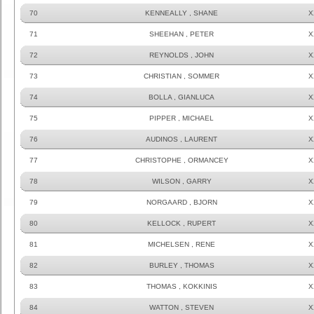
70
KENNEALLY , SHANE
X
71
SHEEHAN , PETER
X
72
REYNOLDS , JOHN
X
73
CHRISTIAN , SOMMER
X
74
BOLLA , GIANLUCA
X
75
PIPPER , MICHAEL
X
76
AUDINOS , LAURENT
X
77
CHRISTOPHE , ORMANCEY
X
78
WILSON , GARRY
X
79
NORGAARD , BJORN
X
80
KELLOCK , RUPERT
X
81
MICHELSEN , RENE
X
82
BURLEY , THOMAS
X
83
THOMAS , KOKKINIS
X
84
WATTON , STEVEN
X