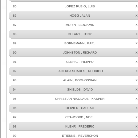
85
LOPEZ RUBIO, LUIS
A
86
HOGG , ALAN
X
87
MORIN , BENJAMIN
X
88
CLEARY , TONY
X
89
BORNEMANN , KARL
X
90
JOHNSTON , RICHARD
X
91
CLERICI , FILIPPO
X
92
LACERDA SOARES , RODRIGO
X
93
ALAIN , BOGHOSSIAN
X
94
SHIELDS , DAVID
X
95
CHRISTIAN-NIKOLAUS , KASPER
X
96
OLIVIER , CADEAC
X
97
CRAWFORD , NOEL
X
98
KLEHR , FREDERIC
X
99
ÉTIENNE , REVERCHON
X