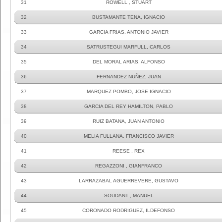
31
ROWELL , STUART
32
BUSTAMANTE TENA, IGNACIO
33
GARCIA FRIAS, ANTONIO JAVIER
34
SATRUSTEGUI MARFULL, CARLOS
35
DEL MORAL ARIAS, ALFONSO
36
FERNANDEZ NUÑEZ, JUAN
37
MARQUEZ POMBO, JOSE IGNACIO
38
GARCIA DEL REY HAMILTON, PABLO
39
RUIZ BATANA, JUAN ANTONIO
40
MELIA FULLANA, FRANCISCO JAVIER
41
REESE , REX
42
REGAZZONI , GIANFRANCO
43
LARRAZABAL AGUERREVERE, GUSTAVO
44
SOUDANT , MANUEL
45
CORONADO RODRIGUEZ, ILDEFONSO