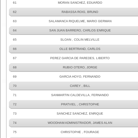
61
MORAN SANCHEZ, EDUARDO
62
RABASSA ROIG, BRUNO
63
SALAMANCA RIQUELME, MARIO GERMAN
64
SAN JUAN BARRERO, CARLOS ENRIQUE
65
SLOAN , COLIN MELVILLE
66
OLLE BERTRAND, CARLOS
67
PEREZ GARCIA DE PAREDES, LIBERTO
68
RUBIO OTERO, JORGE
69
GARCIA HOYO, FERNANDO
70
CAREY , BILL
71
SANMARTIN CALDEVILLA, FERNANDO
72
PRATVIEL , CHRISTOPHE
73
SANCHEZ SANCHEZ, ENRIQUE
74
WOODHAM ADMINISTRADOR, JAMES ALAN
75
CHRISTOPHE , FOURAGE