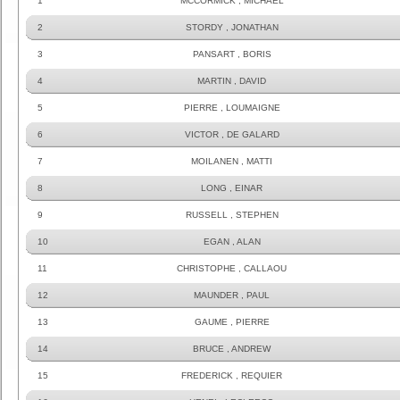
1
MCCORMICK , MICHAEL
2
STORDY , JONATHAN
3
PANSART , BORIS
4
MARTIN , DAVID
5
PIERRE , LOUMAIGNE
6
VICTOR , DE GALARD
7
MOILANEN , MATTI
8
LONG , EINAR
9
RUSSELL , STEPHEN
10
EGAN , ALAN
11
CHRISTOPHE , CALLAOU
12
MAUNDER , PAUL
13
GAUME , PIERRE
14
BRUCE , ANDREW
15
FREDERICK , REQUIER