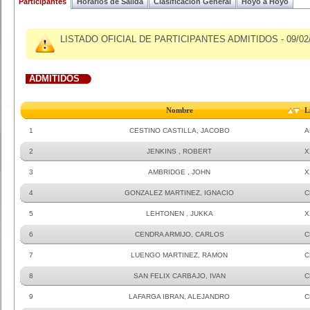
Participantes
Horarios de Salida
Clasificacion General
Hoyo a Hoyo
LISTADO OFICIAL DE PARTICIPANTES ADMITIDOS - 09/02/
ADMITIDOS
Nombre
L
1
CESTINO CASTILLA, JACOBO
A
2
JENKINS , ROBERT
X
3
AMBRIDGE , JOHN
X
4
GONZALEZ MARTINEZ, IGNACIO
C
5
LEHTONEN , JUKKA
X
6
CENDRA ARMIJO, CARLOS
C
7
LUENGO MARTINEZ, RAMON
C
8
SAN FELIX CARBAJO, IVAN
C
9
LAFARGA IBRAN, ALEJANDRO
C