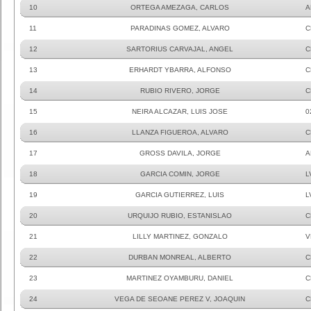
10
ORTEGA AMEZAGA, CARLOS
A
11
PARADINAS GOMEZ, ALVARO
C
12
SARTORIUS CARVAJAL, ANGEL
C
13
ERHARDT YBARRA, ALFONSO
C
14
RUBIO RIVERO, JORGE
C
15
NEIRA ALCAZAR, LUIS JOSE
0
16
LLANZA FIGUEROA, ALVARO
C
17
GROSS DAVILA, JORGE
A
18
GARCIA COMIN, JORGE
L
19
GARCIA GUTIERREZ, LUIS
L
20
URQUIJO RUBIO, ESTANISLAO
C
21
LILLY MARTINEZ, GONZALO
V
22
DURBAN MONREAL, ALBERTO
C
23
MARTINEZ OYAMBURU, DANIEL
C
24
VEGA DE SEOANE PEREZ V, JOAQUIN
C