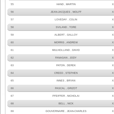
55
HAND , MARTIN
X
56
JEAN-JACQUES , WOLFF
X
57
LOVEDAY , COLIN
X
58
SVILAND , TORE
X
59
ALBERT , GALLOY
X
60
MORRIS , ANDREW
X
61
MULHOLLAND , DAVID
X
62
FANAGAN , JODY
X
63
PATON , DEREK
X
64
CREED , STEPHEN
X
65
INNES , BRYAN
X
66
PASCAL , GRIZOT
X
67
PFEIFFER , NICHOLAI
X
68
BELL , NICK
X
69
GOUVERNAIRE , JEAN-CHARLES
X