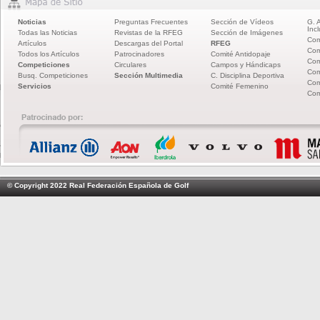
Noticias
Preguntas Frecuentes
Sección de Vídeos
G. 
Incl
Todas las Noticias
Revistas de la RFEG
Sección de Imágenes
Com
Artículos
Descargas del Portal
RFEG
Com
Todos los Artículos
Patrocinadores
Comité Antidopaje
Com
Competiciones
Circulares
Campos y Hándicaps
Com
Busq. Competiciones
Sección Multimedia
C. Disciplina Deportiva
Com
Servicios
Comité Femenino
Com
© Copyright 2022 Real Federación Española de Golf