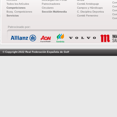
Com
Todos los Artículos
Patrocinadores
Comité Antidopaje
Com
Competiciones
Circulares
Campos y Hándicaps
Com
Busq. Competiciones
Sección Multimedia
C. Disciplina Deportiva
Com
Servicios
Comité Femenino
Com
© Copyright 2022 Real Federación Española de Golf