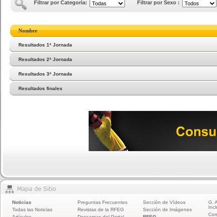
Filtrar por Categoría:
Filtrar por Sexo :
Nombre
Resultados 1ª Jornada
Resultados 2ª Jornada
Resultados 3ª Jornada
Resultados finales
Noticias
Preguntas Frecuentes
Sección de Vídeos
G. 
Incl
Todas las Noticias
Revistas de la RFEG
Sección de Imágenes
Com
Artículos
Descargas del Portal
RFEG