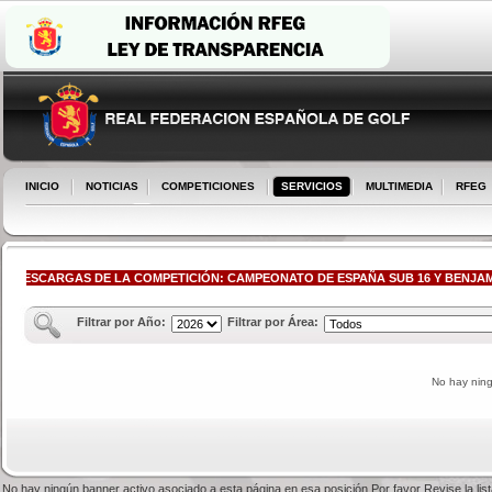
INICIO
NOTICIAS
COMPETICIONES
SERVICIOS
MULTIMEDIA
RFEG
DESCARGAS DE LA COMPETICIÓN: CAMPEONATO DE ESPAÑA SUB 16 Y BENJAMÍ
Filtrar por Año:
Filtrar por Área:
No hay nin
No hay ningún banner activo asociado a esta página en esa posición.Por favor Revise la li