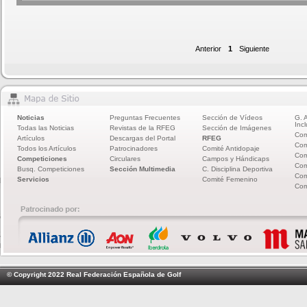
Anterior
1
Siguiente
Noticias
Preguntas Frecuentes
Sección de Vídeos
G. 
Incl
Todas las Noticias
Revistas de la RFEG
Sección de Imágenes
Com
Artículos
Descargas del Portal
RFEG
Com
Todos los Artículos
Patrocinadores
Comité Antidopaje
Com
Competiciones
Circulares
Campos y Hándicaps
Com
Busq. Competiciones
Sección Multimedia
C. Disciplina Deportiva
Com
Servicios
Comité Femenino
Com
© Copyright 2022 Real Federación Española de Golf