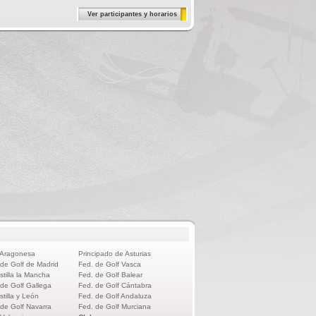
Ver participantes y horarios
 Aragonesa
Principado de Asturias
 de Golf de Madrid
Fed. de Golf Vasca
stilla la Mancha
Fed. de Golf Balear
 de Golf Gallega
Fed. de Golf Cántabra
stilla y León
Fed. de Golf Andaluza
 de Golf Navarra
Fed. de Golf Murciana