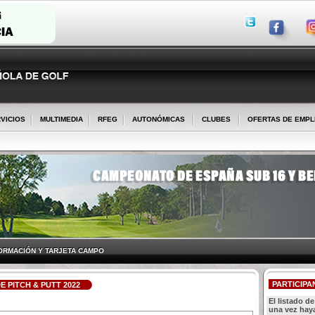
VICIOS
MULTIMEDIA
RFEG
AUTONÓMICAS
CLUBES
OFERTAS DE EMP
ORMACIÓN Y TARJETA CAMPO
PARTICIPA
 PITCH & PUTT 2022
El listado d
una vez haya