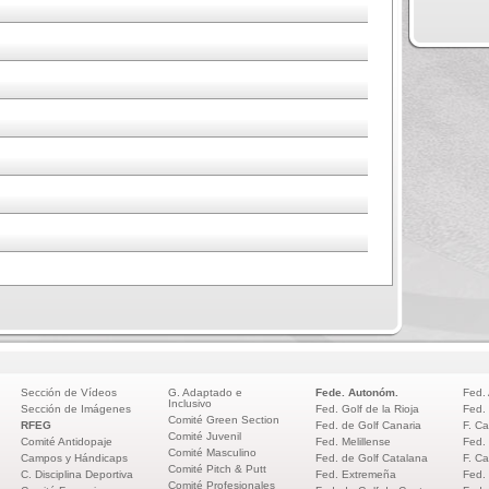
Sección de Vídeos
G. Adaptado e
Fede. Autonóm.
Fed.
Inclusivo
Sección de Imágenes
Fed. Golf de la Rioja
Fed.
Comité Green Section
RFEG
Fed. de Golf Canaria
F. Ca
Comité Juvenil
Comité Antidopaje
Fed. Melillense
Fed.
Comité Masculino
Campos y Hándicaps
Fed. de Golf Catalana
F. Ca
Comité Pitch & Putt
C. Disciplina Deportiva
Fed. Extremeña
Fed.
Comité Profesionales