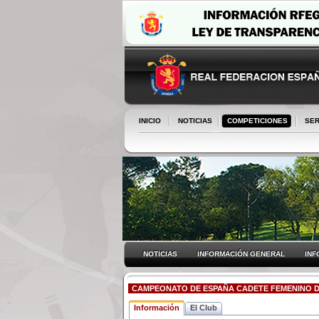
INICIO
NOTICIAS
COMPETICIONES
SER
NOTICIAS
INFORMACIÓN GENERAL
INF
CAMPEONATO DE ESPAÑA CADETE FEMENINO DE
Información
El Club