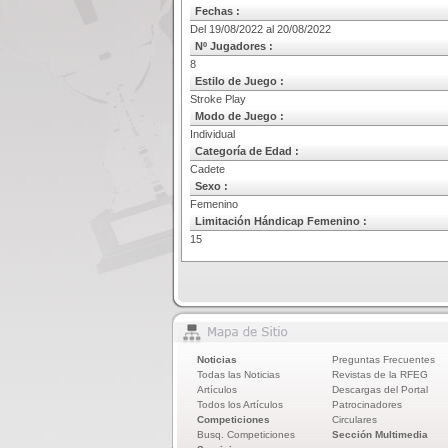
Fechas :
Del 19/08/2022 al 20/08/2022
Nº Jugadores :
8
Estilo de Juego :
Stroke Play
Modo de Juego :
Individual
Categoría de Edad :
Cadete
Sexo :
Femenino
Limitación Hándicap Femenino :
15
Noticias
Preguntas Frecuentes
Todas las Noticias
Revistas de la RFEG
Artículos
Descargas del Portal
Todos los Artículos
Patrocinadores
Competiciones
Circulares
Busq. Competiciones
Sección Multimedia