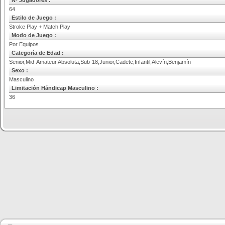
Nº Jugadores :
64
Estilo de Juego :
Stroke Play + Match Play
Modo de Juego :
Por Equipos
Categoría de Edad :
Senior,Mid-Amateur,Absoluta,Sub-18,Junior,Cadete,Infantil,Alevín,Benjamín
Sexo :
Masculino
Limitación Hándicap Masculino :
36