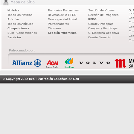
Noticias
Preguntas Frecuentes
Sección de Vídeos
G. 
Incl
Todas las Noticias
Revistas de la RFEG
Sección de Imágenes
Com
Artículos
Descargas del Portal
RFEG
Com
Todos los Artículos
Patrocinadores
Comité Antidopaje
Com
Competiciones
Circulares
Campos y Hándicaps
Com
Busq. Competiciones
Sección Multimedia
C. Disciplina Deportiva
Com
Servicios
Comité Femenino
Com
© Copyright 2022 Real Federación Española de Golf