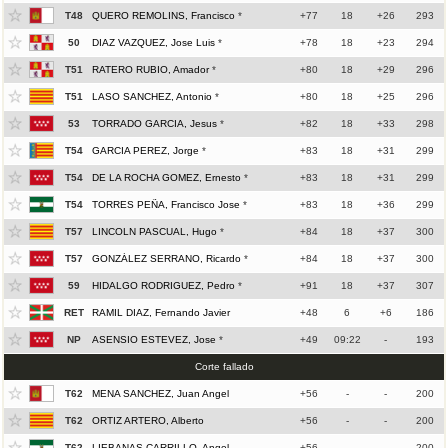
T48
QUERO REMOLINS, Francisco
*
+77
18
+26
293
50
DIAZ VAZQUEZ, Jose Luis
*
+78
18
+23
294
T51
RATERO RUBIO, Amador
*
+80
18
+29
296
T51
LASO SANCHEZ, Antonio
*
+80
18
+25
296
53
TORRADO GARCIA, Jesus
*
+82
18
+33
298
T54
GARCIA PEREZ, Jorge
*
+83
18
+31
299
T54
DE LA ROCHA GOMEZ, Ernesto
*
+83
18
+31
299
T54
TORRES PEÑA, Francisco Jose
*
+83
18
+36
299
T57
LINCOLN PASCUAL, Hugo
*
+84
18
+37
300
T57
GONZÁLEZ SERRANO, Ricardo
*
+84
18
+37
300
59
HIDALGO RODRIGUEZ, Pedro
*
+91
18
+37
307
RET
RAMIL DIAZ, Fernando Javier
+48
6
+6
186
NP
ASENSIO ESTEVEZ, Jose
*
+49
09:22
-
193
Corte fallado
T62
MENA SANCHEZ, Juan Angel
+56
-
-
200
T62
ORTIZ ARTERO, Alberto
+56
-
-
200
T62
LIEBANAS CARRILLO, Angel
+56
-
-
200