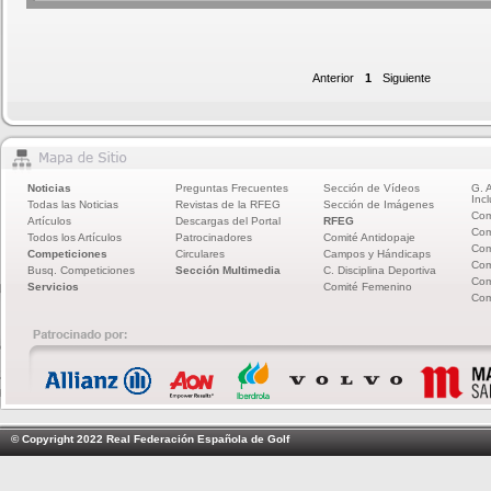
Anterior
1
Siguiente
Noticias
Preguntas Frecuentes
Sección de Vídeos
G. 
Incl
Todas las Noticias
Revistas de la RFEG
Sección de Imágenes
Com
Artículos
Descargas del Portal
RFEG
Com
Todos los Artículos
Patrocinadores
Comité Antidopaje
Com
Competiciones
Circulares
Campos y Hándicaps
Com
Busq. Competiciones
Sección Multimedia
C. Disciplina Deportiva
Com
Servicios
Comité Femenino
Com
© Copyright 2022 Real Federación Española de Golf