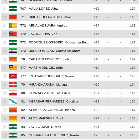
T67
BERMUDO DEL RIO, Cornelia
+15
-
-
159
T67
MALIA LOPEZ, Alba
+15
-
-
159
71
RIBOT SOLER-CABOT, Olivia
+16
-
-
160
T72
ARNAL ADSUARA, Andrea
+17
-
-
161
T72
ZAVORALOVA, Zoe
+17
-
-
161
T72
RODRIGUEZ OSSORIO, Constanza Beatriz
+17
-
-
161
T72
BURCIO MACIAS, Carlota Alejandra
+17
-
-
161
76
CABANES CISNEROS, Lola
+18
-
-
162
T77
MARTIN DEL CID, Sofia
+19
-
-
163
T77
ESTEVAN RODRIGUEZ, Valeria
+19
-
-
163
79
MIRANDA ARANA, Martina
+20
-
-
164
80
GONZALEZ ORTEGA, Lucía
+21
-
-
165
81
AGRASAR FERNANDEZ, Catalina
+22
-
-
166
82
ALTARRIBA CODINACH, Blanca
+23
-
-
167
83
ALOS MARTINEZ, Txell
+24
-
-
168
84
LAVILLA MARTI, Irene
+25
-
-
169
85
QUINTANILLA GUTIERREZ, Noelia
+26
-
-
170