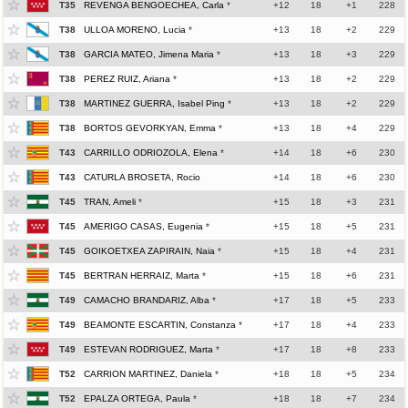
T35
REVENGA BENGOECHEA, Carla
*
+12
18
+1
228
T38
ULLOA MORENO, Lucia
*
+13
18
+2
229
T38
GARCIA MATEO, Jimena Maria
*
+13
18
+3
229
T38
PEREZ RUIZ, Ariana
*
+13
18
+2
229
T38
MARTINEZ GUERRA, Isabel Ping
*
+13
18
+2
229
T38
BORTOS GEVORKYAN, Emma
*
+13
18
+4
229
T43
CARRILLO ODRIOZOLA, Elena
*
+14
18
+6
230
T43
CATURLA BROSETA, Rocio
+14
18
+6
230
T45
TRAN, Ameli
*
+15
18
+3
231
T45
AMERIGO CASAS, Eugenia
*
+15
18
+5
231
T45
GOIKOETXEA ZAPIRAIN, Naia
*
+15
18
+4
231
T45
BERTRAN HERRAIZ, Marta
*
+15
18
+6
231
T49
CAMACHO BRANDARIZ, Alba
*
+17
18
+5
233
T49
BEAMONTE ESCARTIN, Constanza
*
+17
18
+4
233
T49
ESTEVAN RODRIGUEZ, Marta
*
+17
18
+8
233
T52
CARRION MARTINEZ, Daniela
*
+18
18
+5
234
T52
EPALZA ORTEGA, Paula
*
+18
18
+7
234