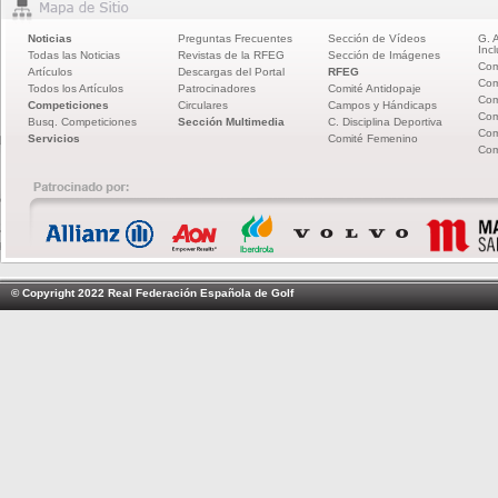
Noticias
Preguntas Frecuentes
Sección de Vídeos
G. 
Incl
Todas las Noticias
Revistas de la RFEG
Sección de Imágenes
Com
Artículos
Descargas del Portal
RFEG
Com
Todos los Artículos
Patrocinadores
Comité Antidopaje
Com
Competiciones
Circulares
Campos y Hándicaps
Com
Busq. Competiciones
Sección Multimedia
C. Disciplina Deportiva
Com
Servicios
Comité Femenino
Com
© Copyright 2022 Real Federación Española de Golf