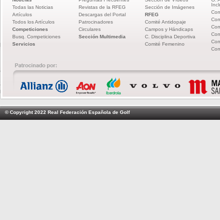
Incl
Todas las Noticias
Revistas de la RFEG
Sección de Imágenes
Com
Artículos
Descargas del Portal
RFEG
Com
Todos los Artículos
Patrocinadores
Comité Antidopaje
Com
Competiciones
Circulares
Campos y Hándicaps
Com
Busq. Competiciones
Sección Multimedia
C. Disciplina Deportiva
Com
Servicios
Comité Femenino
Com
© Copyright 2022 Real Federación Española de Golf