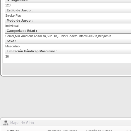
Nº Jugadores :
123
Estilo de Juego :
Stroke Play
Modo de Juego :
Individual
Categoría de Edad :
Senior,Mid-Amateur,Absoluta,Sub-18,Junior,Cadete,Infantil,Alevín,Benjamín
Sexo :
Masculino
Limitación Hándicap Masculino :
36
Noticias
Preguntas Frecuentes
Sección de Vídeos
G. 