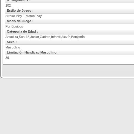
Nº Jugadores :
102
Estilo de Juego :
Stroke Play + Match Play
Modo de Juego :
Por Equipos
Categoría de Edad :
Absoluta,Sub-18,Junior,Cadete,Infantil,Alevín,Benjamín
Sexo :
Masculino
Limitación Hándicap Masculino :
36