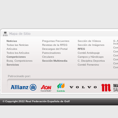
Noticias
Preguntas Frecuentes
Sección de Vídeos
G. 
Incl
Todas las Noticias
Revistas de la RFEG
Sección de Imágenes
Com
Artículos
Descargas del Portal
RFEG
Com
Todos los Artículos
Patrocinadores
Comité Antidopaje
Com
Competiciones
Circulares
Campos y Hándicaps
Com
Busq. Competiciones
Sección Multimedia
C. Disciplina Deportiva
Com
Servicios
Comité Femenino
Com
© Copyright 2022 Real Federación Española de Golf