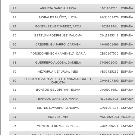
72
ARRIETA GARCIA, LUCIA
4401164216
ESPAÑA
73
MORALES MUÑOZ, LUCIA
AM51063476
ESPAÑA
74
GONZALEZ HERNANDEZ, AROA
4402923441
ESPAÑA
75
ESTEVAN RODRIGUEZ, PALOMA
CM11885347
ESPAÑA
76
CRESPIN GUIJARRO, CARMEN
AM06901696
ESPAÑA
77
PONSDOMENECH KAMENEVA, DARIA
CB65167565
ESPAÑA
78
GUERRERO ALCOBA, DANIELA
7709921643
ESPAÑA
79
AIZPURUA AIZPURUA, INES
VB09725235
ESPAÑA
FERNANDEZ-TRAPIELLA GARCIA-MARGALLO,
80
CM04897300
ESPAÑA
CARLOTA
81
BORTOS GEVORKYAN, EMMA
LV06928651
ESPAÑA
82
BARCOS GARBAYO, MARIA
RL04162302
ESPAÑA
83
SINTES NAVARRO, MINERVA
CP01907134
ESPAÑA
84
INGHAM , MIA
MM01925903
INGLATE
85
MONTOLIO REYES, DANIELA
CB05895291
ESPAÑA
86
RUIZ DE LA HERRAN ESPAÑA, MARIA
AM83040546
ESPAÑA