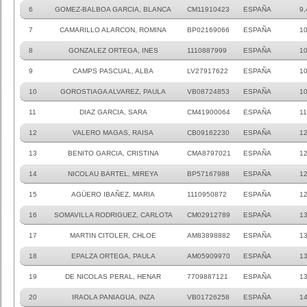
6
GOMEZ-BALBOA GARCIA, BLANCA
CM11910423
ESPAÑA
9,
7
CAMARILLO ALARCON, ROMINA
BP02169066
ESPAÑA
1
8
GONZALEZ ORTEGA, INES
1110887999
ESPAÑA
10
9
CAMPS PASCUAL, ALBA
LV27917622
ESPAÑA
10
10
GOROSTIAGA ALVAREZ, PAULA
VB08724853
ESPAÑA
10
11
DIAZ GARCIA, SARA
CM41900064
ESPAÑA
11
12
VALERO MAGAS, RAISA
CB09162230
ESPAÑA
1
13
BENITO GARCIA, CRISTINA
CMA8797021
ESPAÑA
1
14
NICOLAU BARTEL, MIREYA
BP57167988
ESPAÑA
12
15
AGÜERO IBAÑEZ, MARIA
1110950872
ESPAÑA
12
16
SOMAVILLA RODRIGUEZ, CARLOTA
CM02912789
ESPAÑA
1
17
MARTIN CITOLER, CHLOE
AM83898882
ESPAÑA
13
18
EPALZA ORTEGA, PAULA
AM05909970
ESPAÑA
13
19
DE NICOLAS PERAL, HENAR
7709887121
ESPAÑA
13
20
IRAOLA PANIAGUA, INZA
VB01726258
ESPAÑA
14