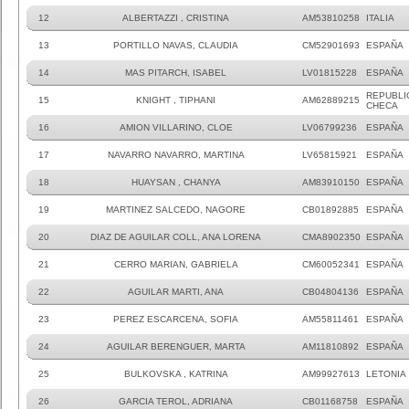
12
ALBERTAZZI , CRISTINA
AM53810258
ITALIA
13
PORTILLO NAVAS, CLAUDIA
CM52901693
ESPAÑA
14
MAS PITARCH, ISABEL
LV01815228
ESPAÑA
REPUBLI
15
KNIGHT , TIPHANI
AM62889215
CHECA
16
AMION VILLARINO, CLOE
LV06799236
ESPAÑA
17
NAVARRO NAVARRO, MARTINA
LV65815921
ESPAÑA
18
HUAYSAN , CHANYA
AM83910150
ESPAÑA
19
MARTINEZ SALCEDO, NAGORE
CB01892885
ESPAÑA
20
DIAZ DE AGUILAR COLL, ANA LORENA
CMA8902350
ESPAÑA
21
CERRO MARIAN, GABRIELA
CM60052341
ESPAÑA
22
AGUILAR MARTI, ANA
CB04804136
ESPAÑA
23
PEREZ ESCARCENA, SOFIA
AM55811461
ESPAÑA
24
AGUILAR BERENGUER, MARTA
AM11810892
ESPAÑA
25
BULKOVSKA , KATRINA
AM99927613
LETONIA
26
GARCIA TEROL, ADRIANA
CB01168758
ESPAÑA