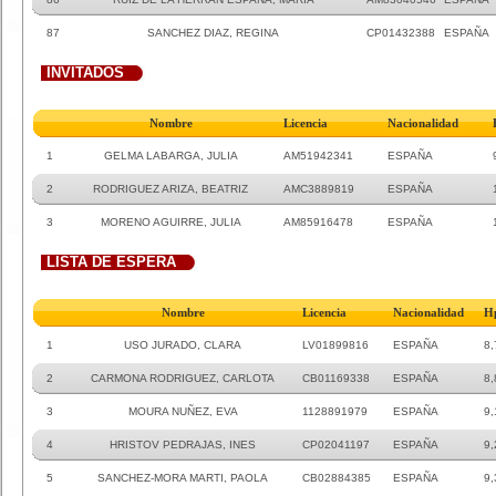
87
SANCHEZ DIAZ, REGINA
CP01432388
ESPAÑA
INVITADOS
Nombre
Licencia
Nacionalidad
1
GELMA LABARGA, JULIA
AM51942341
ESPAÑA
2
RODRIGUEZ ARIZA, BEATRIZ
AMC3889819
ESPAÑA
3
MORENO AGUIRRE, JULIA
AM85916478
ESPAÑA
LISTA DE ESPERA
Nombre
Licencia
Nacionalidad
H
1
USO JURADO, CLARA
LV01899816
ESPAÑA
8,
2
CARMONA RODRIGUEZ, CARLOTA
CB01169338
ESPAÑA
8,
3
MOURA NUÑEZ, EVA
1128891979
ESPAÑA
9,
4
HRISTOV PEDRAJAS, INES
CP02041197
ESPAÑA
9,
5
SANCHEZ-MORA MARTI, PAOLA
CB02884385
ESPAÑA
9,