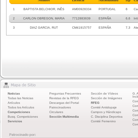
Nombre
Licencia
Nacionalidad
Hp
Ca
1
BAPTISTA BELCHIOR, INÊS
AM00928334
PORTUGAL
6
Ca
2
CARLON OBREGON, MARIA
7712883639
ESPAÑA
6,6
Inf
3
DIAZ GARCIA, RUT
CM41915757
ESPAÑA
7,3
Al
Noticias
Preguntas Frecuentes
Sección de Vídeos
G. 
Incl
Todas las Noticias
Revistas de la RFEG
Sección de Imágenes
Com
Artículos
Descargas del Portal
RFEG
Com
Todos los Artículos
Patrocinadores
Comité Antidopaje
Com
Competiciones
Circulares
Campos y Hándicaps
Com
Busq. Competiciones
Sección Multimedia
C. Disciplina Deportiva
Com
Servicios
Comité Femenino
Com