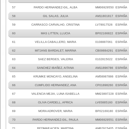
57
PARDO HERNANDEZ-GIL, ALBA
MM06929550
ESPAÑA
58
GIL SALAS, JULIA
AM11801817
ESPAÑA
59
CARRASCO CARVALHO, CRISTINA
LV78917526
ESPAÑA
60
MAS LITTEN, LLUCIA
BP02166822
ESPAÑA
61
VELILLA CABALLERO, MARIA
0108887061
ESPAÑA
62
MITJANS BARDALET, MARINA
CB09884291
ESPAÑA
63
SAEZ BERGES, VALERIA
0102815022
ESPAÑA
64
SANCHEZ IBAÑEZ, AITANA
AM11896786
ESPAÑA
65
KRUMKE MONCAYO, ANGELINA
AM58987886
ESPAÑA
66
CUMPLIDO HERNANDEZ, ANA
CP01898260
ESPAÑA
67
VALENCIA MEJIA, LUNA ISABELLA
MM23897228
ESPAÑA
68
OLIVA CARDELL, AFRICA
LV65885160
ESPAÑA
69
MORA ADROVER, MARIA
BP02169180
ESPAÑA
70
PARDO HERNANDEZ-GIL, PAULA
MM06929551
ESPAÑA
71
BEDMAR ACIEN, MARTINA
AM62915405
ESPAÑA