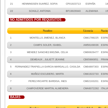
21
HENNINGSEN SUAREZ, SOFIA
CP01923713
ESPAÑA
14
22
SCHULZ, ANTONIA
BP19926940
ALEMANIA
1
NO ADMITIDOS POR REQUISITOS
Nombre
Licencia
Nacio
1
MONTELLS JIMENEZ, BLANCA
CM41789225
ESPA
2
CAMPS SOLER, ISABEL
AM58169036
ESPA
3
MENDEZ SANCHEZ-BIEZMA, CELIA
CM06926477
ESPA
4
DEMEAUX , JULIETT JEANNE
CB65990951
FRAN
5
FERNANDEZ-TRAPIELLA GARCIA-MARGALLO, CASILDA
CM04897303
ESPA
6
MUÑOZ ESCUDERO, MARTA
CM41922733
ESPA
7
PEREZ-RICARTE BARDISA, INES
CM02163201
ESPA
8
CAMPOVERDE MARTIN, ALMENDRA
CMA8072292
ITALI
BAJAS