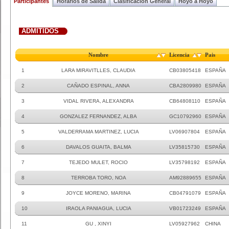
Participantes
Horarios de Salida
Clasificacion General
Hoyo a Hoyo
ADMITIDOS
Nombre
Licencia
Pais
1
LARA MIRAVITLLES, CLAUDIA
CB03805418
ESPAÑA
2
CAÑADO ESPINAL, ANNA
CBA2809980
ESPAÑA
3
VIDAL RIVERA, ALEXANDRA
CB64808110
ESPAÑA
4
GONZALEZ FERNANDEZ, ALBA
GC10792960
ESPAÑA
5
VALDERRAMA MARTINEZ, LUCIA
LV06907804
ESPAÑA
6
DAVALOS GUAITA, BALMA
LV35815730
ESPAÑA
7
TEJEDO MULET, ROCIO
LV35798192
ESPAÑA
8
TERROBA TORO, NOA
AM92889655
ESPAÑA
9
JOYCE MORENO, MARINA
CB04791079
ESPAÑA
10
IRAOLA PANIAGUA, LUCIA
VB01723249
ESPAÑA
11
GU , XINYI
LV05927962
CHINA