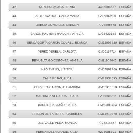
42
MENDIA LASAGA, SILVIA
4405808567
ESPAÑA
43
ASTORGA ROS, CARLA MARIA
LV05883500
ESPAÑA
44
GARCIA GONZALEZ, CARMEN
7776896564
ESPAÑA
45
BAÑON RAUTENSTRAUCH, PATRICIA
LV06820154
ESPAÑA
46
SENDAGORTA GARCIA-COUREL, BLANCA
CM52903720
ESPAÑA
47
PEREZ PERELA, CARLOTA
CM66114714
ESPAÑA
48
REVUELTA GOICOECHEA, ANGELA
CM11904045
ESPAÑA
49
HAO ZHANG, LIZ SIYU
CM07897966
ESPAÑA
50
CALIZ REJAS, ALBA
CM41934695
ESPAÑA
51
CERVERA GARCIA, ALEJANDRA
AM03915559
ESPAÑA
52
MARTINEZ SEGARRA, CLARA
LV35899952
ESPAÑA
53
BARRIO CASTAÑO, CARLA
CM60808704
ESPAÑA
54
RINCON DE LA TORRE, GABRIELA
CM41913370
ESPAÑA
55
DEL VALLE PEÑA, MONICA
7776814457
ESPAÑA
56
FERNANDEZ VIJANDE, YAIZA
0208058301
ESPAÑA