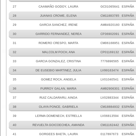
27
CAAMAÑO GODOY, LAURA
GC01065641
ESPAÑA
28
JUANAS CROWE, ELENA
CM11883785
ESPAÑA
29
GARCIA SANCHEZ, IRENE
AM84920160
ESPAÑA
30
GARRIDO FERNANDEZ, NEREA
CP36902091
ESPAÑA
31
ROMERO CRESPO, MARTA
CM06168951
ESPAÑA
32
MALCOLM POCH, ANA
CP01169132
ESPAÑA
33
GARCIA GONZALEZ, CRISTINA
7776896565
ESPAÑA
34
DE EUSEBIO MARTINEZ, JULIA
LV99163474
ESPAÑA
35
GOMEZ ROCA, ANGELA
LV01040541
ESPAÑA
36
PURROY GALAN, MARIA
AM92906301
ESPAÑA
37
RUIZ CALDARARU, AINOA
LV02883344
ESPAÑA
38
OLAYA PONCE, GABRIELA
CM18884932
ESPAÑA
39
LERMA DOMENECH, ESTRELLA
LV06813594
ESPAÑA
40
REVUELTA GOICOECHEA, AMANDA
CM11162442
ESPAÑA
41
GORGEES BAETA, LAURA
0117897673
ESPAÑA