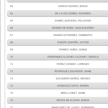
63
GARCIA OSORIO, BORJA
64
DE LA HOZ GOMEZ, EDUARDO
65
GOMEZ QUEVEDO, FELICIANO
66
SENDRA DE BONA, JUAN EDUARDO
67
RAMON GUTIERREZ, HUMBERTO
68
FUENTE SOPEÑA, VICTOR
69
TORRES YAÑEZ, JORGE
70
FERNÁNDEZ CLOCHEY CLOCHEY, GERÁLD
71
PEREZ CONWAY, LORENZO
72
RODRIGUEZ SALVADOR, JAIME
73
ESCUDERO MUÑOZ, MOISES
74
GONZALEZ ORTIZ, RAMON
75
MIRA LLOBET, JAIME
76
SENTIS DE ALZAGA, BORJA
77
MARQUINEZ DE LA HOZ, FERNANDO