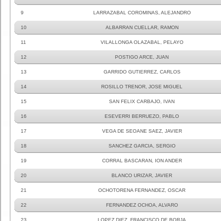
9
LARRAZABAL COROMINAS, ALEJANDRO
10
ALBARRAN CUELLAR, RAMON
11
VILALLONGA OLAZABAL, PELAYO
12
POSTIGO ARCE, JUAN
13
GARRIDO GUTIERREZ, CARLOS
14
ROSILLO TRENOR, JOSE MIGUEL
15
SAN FELIX CARBAJO, IVAN
16
ESEVERRI BERRUEZO, PABLO
17
VEGA DE SEOANE SAEZ, JAVIER
18
SANCHEZ GARCIA, SERGIO
19
CORRAL BASCARAN, ION ANDER
20
BLANCO URIZAR, JAVIER
21
OCHOTORENA FERNANDEZ, OSCAR
22
FERNANDEZ OCHOA, ALVARO
23
LOPEZ DIEZ, FRANCISCO DE BORJA