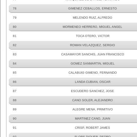
78
GIMENEZ CEBALLOS, ERNESTO
79
MELENDO RUIZ, ALFREDO
80
MORMENEO HERRERO, MIGUEL ANGEL
81
TOCA OTERO, VICTOR
82
ROMAN VELAZQUEZ, SERGIO
83
CASAMAYOR SANCHIS, JUAN FRANCISCO
84
GOMEZ SANMARTIN, MIGUEL
85
CALABUIG GIMENO, FERNANDO
86
LANDA CUBIAN, OSCAR
87
ESCUDERO SANCHEZ, JOSE
88
CANO SOLER, ALEJANDRO
89
ALEGRE MENA, PRIMITIVO
90
MARTINEZ CANO, JUAN
91
CRISP, ROBERT JAMES
92
FLORS PIQUER, PEDRO