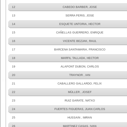
12
CABEDO BARBER, JOSE
13
SERRA PERIS, JOSE
14
ESQUETE UNTORIA, HECTOR
15
CAÑELLAS GUERRERO, ENRIQUE
16
VICENTE BEZJAK, RAUL
17
BARCENA SANTAMARIA, FRANCISCO
18
MARFIL TALLADA, HECTOR
19
ALAPONT DUBON, CARLOS
20
TRAYNOR , IAN
21
CABALLERO GALLARDO, FELIX
22
MÜLLER , JOSEF
23
RUIZ GARATE, NATXO
24
FUERTES FIGUERAS, JUAN CARLOS
25
HUSSAIN , IMRAN
26
MARTINEZ CASAS, IVAN