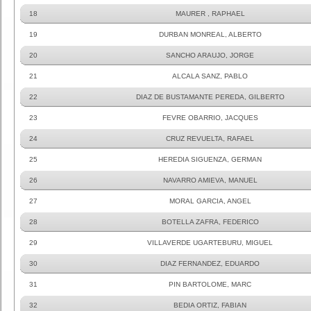
18
MAURER , RAPHAEL
19
DURBAN MONREAL, ALBERTO
20
SANCHO ARAUJO, JORGE
21
ALCALA SANZ, PABLO
22
DIAZ DE BUSTAMANTE PEREDA, GILBERTO
23
FEVRE OBARRIO, JACQUES
24
CRUZ REVUELTA, RAFAEL
25
HEREDIA SIGUENZA, GERMAN
26
NAVARRO AMIEVA, MANUEL
27
MORAL GARCIA, ANGEL
28
BOTELLA ZAFRA, FEDERICO
29
VILLAVERDE UGARTEBURU, MIGUEL
30
DIAZ FERNANDEZ, EDUARDO
31
PIN BARTOLOME, MARC
32
BEDIA ORTIZ, FABIAN