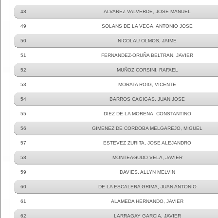
48
ALVAREZ VALVERDE, JOSE MANUEL
49
SOLANS DE LA VEGA, ANTONIO JOSE
50
NICOLAU OLMOS, JAIME
51
FERNANDEZ-ORUÑA BELTRAN, JAVIER
52
MUÑOZ CORSINI, RAFAEL
53
MORATA ROIG, VICENTE
54
BARROS CAGIGAS, JUAN JOSE
55
DIEZ DE LA MORENA, CONSTANTINO
56
GIMENEZ DE CORDOBA MELGAREJO, MIGUEL
57
ESTEVEZ ZURITA, JOSE ALEJANDRO
58
MONTEAGUDO VELA, JAVIER
59
DAVIES, ALLYN MELVIN
60
DE LA ESCALERA GRIMA, JUAN ANTONIO
61
ALAMEDA HERNANDO, JAVIER
62
LARRAGAY GARCIA, JAVIER