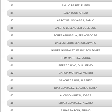
33
ANLLO PEREZ, RUBEN
34
SALA TOUS, ARNAU
35
ARROYUELOS VARGA, PABLO
36
CALERO BELENGUER, JOSE LUIS
37
TORRE AZPURGUA, FRANCISCO DE
38
BALLESTEROS BLANCO, ALVARO
39
GOMEZ GONZALEZ, FRANCISCO JAVIER
40
PRIM MARTINEZ, JORGE
41
PEREZ CALVO, GUILLERMO
42
GARCIA MARTINEZ, VICTOR
43
SANCHEZ SAINZ, ALBERTO
44
DIAZ GONZALEZ, EDUARDO MARIA
45
ALONSO MARTIN, JORGE
46
LOPEZ GONZALEZ, ALVARO
47
RABASSA ROIG, BRUNO