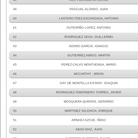
39
PASCUAL ALONSO, JUAN
40
LANTERO FDEZ-ESCARZAGA, ANTONIO
41
OUTEIRIÑO LOPEZ, ANTONIO
42
RODRIGUEZ VEGA, GUILLERMO
43
ADARO GARCIA, IGNACIO
44
GUTIERREZ AMIGO, MARTIN
45
PEREZ-CALVO MONTUENGA, MARIO
46
MCCARTHY , BRIAN
47
GAY DE MONTELLA ESTANY, JOAQUIN
48
RODRIGUEZ-TABERNERO TORRES, JAVIER
49
MOSQUERA QUINTAS, GERARDO
50
MARTINEZ VALENCIA, ENRIQUE
51
ARNAEZ AZCUE, IÑIGO
52
ABAD DIAZ, JUAN