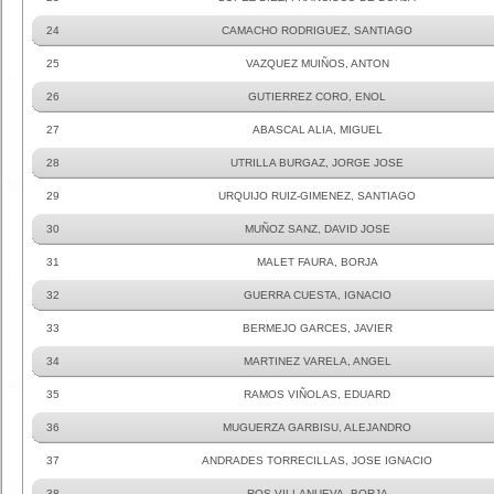
24
CAMACHO RODRIGUEZ, SANTIAGO
25
VAZQUEZ MUIÑOS, ANTON
26
GUTIERREZ CORO, ENOL
27
ABASCAL ALIA, MIGUEL
28
UTRILLA BURGAZ, JORGE JOSE
29
URQUIJO RUIZ-GIMENEZ, SANTIAGO
30
MUÑOZ SANZ, DAVID JOSE
31
MALET FAURA, BORJA
32
GUERRA CUESTA, IGNACIO
33
BERMEJO GARCES, JAVIER
34
MARTINEZ VARELA, ANGEL
35
RAMOS VIÑOLAS, EDUARD
36
MUGUERZA GARBISU, ALEJANDRO
37
ANDRADES TORRECILLAS, JOSE IGNACIO
38
ROS VILLANUEVA, BORJA