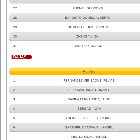
27
ZHENG , GUORONG
28
EXPOSITO GOMEZ, ALBERTO
29
ROMERO LLOPIS, RAMON
30
ZHENG YU, ZHI
31
DASI RUIZ, JORGE
BAJAS
Nombre
1
FERNANDEZ MENSAQUE, FELIPE
2
LILLY MARTINEZ, GONZALO
3
RAVINA FERNANDEZ, JAIME
4
BERGAZ , IVAN
5
FREIRE SEGRELLES, ANDRES
6
SARTORIUS CARVAJAL, ANGEL
7
FIEL DA SILVA, RAFAEL