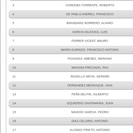
3
CORDOBA TORRENTE, ROBERTO
4
DE PABLO ANDREU, FRANCISCO
5
BRANDARIZ BORRERO, ALVARO
6
GARCIA IGLESIAS, LUIS
7
FERRER VICENT, MAURO
8
MARIN GUIRADO, FRANCISCO ANTONIO
9
POSADAS JIMENEZ, MARIANO
10
MASANA PRECIADO, PAU
11
ROSELLO MOYA, GERARD
12
FERNANDEZ MENSAQUE, IVAN
13
PEÑA DELFIN, GILBERTO
14
IZQUIERDO SANTAMARIA, JUAN
15
NAVEDO GARCIA, PEDRO
16
DIAZ CELORIO, ANTONIO
17
ALONSO PRIETO, ANTONIO