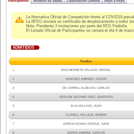
Participantes
Horarios de Salida
Clasificacion General
Hoyo a Hoyo
La Normativa Oficial de Competición frente al COVID19 prevale
La RFEG enviará un certificado de desplazamiento a todos los
Nota: Pendiente 3 invitaciones por parte del RCG Pedreña
El Listado Oficial de Participantes se cerrará el día 4 de mar
ADMITIDOS
Nombre
1
DIAZ-NEGRETE PALACIO, MIGUEL
2
SANCHEZ JUBINDO, OSCAR
3
DE CORRAL ALDECOA, CARLOS
4
VEGA DE SEOANE SAEZ, SANTIAGO
5
ELIA VALLEJO, JUAN
6
CLAVELL VALLEJO, RAMON
7
GARCIA-OCHOA ZUAZUA, JUAN
8
SOROA ZUBIRIA, CARLOS