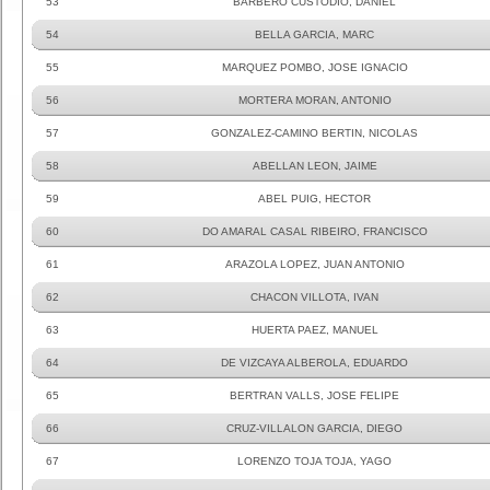
53
BARBERO CUSTODIO, DANIEL
54
BELLA GARCIA, MARC
55
MARQUEZ POMBO, JOSE IGNACIO
56
MORTERA MORAN, ANTONIO
57
GONZALEZ-CAMINO BERTIN, NICOLAS
58
ABELLAN LEON, JAIME
59
ABEL PUIG, HECTOR
60
DO AMARAL CASAL RIBEIRO, FRANCISCO
61
ARAZOLA LOPEZ, JUAN ANTONIO
62
CHACON VILLOTA, IVAN
63
HUERTA PAEZ, MANUEL
64
DE VIZCAYA ALBEROLA, EDUARDO
65
BERTRAN VALLS, JOSE FELIPE
66
CRUZ-VILLALON GARCIA, DIEGO
67
LORENZO TOJA TOJA, YAGO