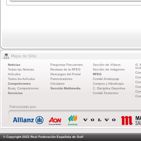
Noticias
Preguntas Frecuentes
Sección de Vídeos
G. 
Incl
Todas las Noticias
Revistas de la RFEG
Sección de Imágenes
Com
Artículos
Descargas del Portal
RFEG
Com
Todos los Artículos
Patrocinadores
Comité Antidopaje
Com
Competiciones
Circulares
Campos y Hándicaps
Com
Busq. Competiciones
Sección Multimedia
C. Disciplina Deportiva
Com
Servicios
Comité Femenino
Com
© Copyright 2022 Real Federación Española de Golf