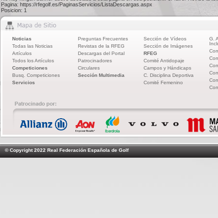
Pagina: https://rfegolf.es/PaginasServicios/ListaDescargas.aspx
Posicion: 1
Noticias
Preguntas Frecuentes
Sección de Vídeos
G. 
Incl
Todas las Noticias
Revistas de la RFEG
Sección de Imágenes
Com
Artículos
Descargas del Portal
RFEG
Com
Todos los Artículos
Patrocinadores
Comité Antidopaje
Com
Competiciones
Circulares
Campos y Hándicaps
Com
Busq. Competiciones
Sección Multimedia
C. Disciplina Deportiva
Com
Servicios
Comité Femenino
Com
© Copyright 2022 Real Federación Española de Golf