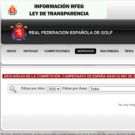
INICIO
NOTICIAS
COMPETICIONES
SERVICIOS
MULTIMEDIA
RFEG
DESCARGAS DE LA COMPETICIÓN: CAMPEONATO DE ESPAÑA MASCULINO DE 2ª
Filtrar por Año:
Filtrar por Área:
No hay nin
No hay ningún banner activo asociado a esta página en esa posición.Por favor Revise la li