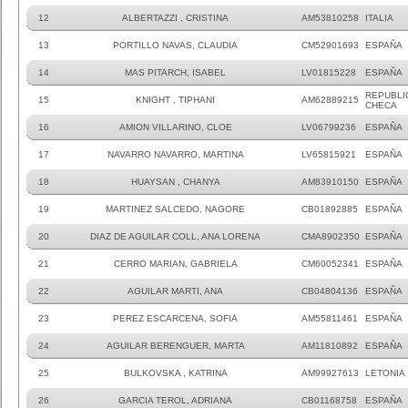
12
ALBERTAZZI , CRISTINA
AM53810258
ITALIA
13
PORTILLO NAVAS, CLAUDIA
CM52901693
ESPAÑA
14
MAS PITARCH, ISABEL
LV01815228
ESPAÑA
REPUBLI
15
KNIGHT , TIPHANI
AM62889215
CHECA
16
AMION VILLARINO, CLOE
LV06799236
ESPAÑA
17
NAVARRO NAVARRO, MARTINA
LV65815921
ESPAÑA
18
HUAYSAN , CHANYA
AM83910150
ESPAÑA
19
MARTINEZ SALCEDO, NAGORE
CB01892885
ESPAÑA
20
DIAZ DE AGUILAR COLL, ANA LORENA
CMA8902350
ESPAÑA
21
CERRO MARIAN, GABRIELA
CM60052341
ESPAÑA
22
AGUILAR MARTI, ANA
CB04804136
ESPAÑA
23
PEREZ ESCARCENA, SOFIA
AM55811461
ESPAÑA
24
AGUILAR BERENGUER, MARTA
AM11810892
ESPAÑA
25
BULKOVSKA , KATRINA
AM99927613
LETONIA
26
GARCIA TEROL, ADRIANA
CB01168758
ESPAÑA