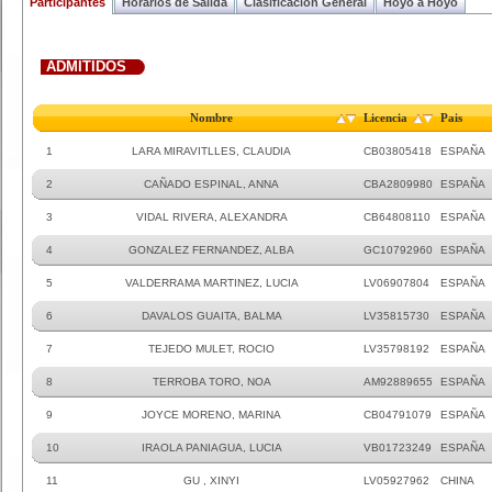
Participantes
Horarios de Salida
Clasificacion General
Hoyo a Hoyo
ADMITIDOS
Nombre
Licencia
Pais
1
LARA MIRAVITLLES, CLAUDIA
CB03805418
ESPAÑA
2
CAÑADO ESPINAL, ANNA
CBA2809980
ESPAÑA
3
VIDAL RIVERA, ALEXANDRA
CB64808110
ESPAÑA
4
GONZALEZ FERNANDEZ, ALBA
GC10792960
ESPAÑA
5
VALDERRAMA MARTINEZ, LUCIA
LV06907804
ESPAÑA
6
DAVALOS GUAITA, BALMA
LV35815730
ESPAÑA
7
TEJEDO MULET, ROCIO
LV35798192
ESPAÑA
8
TERROBA TORO, NOA
AM92889655
ESPAÑA
9
JOYCE MORENO, MARINA
CB04791079
ESPAÑA
10
IRAOLA PANIAGUA, LUCIA
VB01723249
ESPAÑA
11
GU , XINYI
LV05927962
CHINA