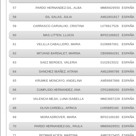
57
PARDO HERNANDEZ-GIL, ALBA
MM06929550
ESPAÑA
58
GIL SALAS, JULIA
AM11801817
ESPAÑA
59
CARRASCO CARVALHO, CRISTINA
LV78917526
ESPAÑA
60
MAS LITTEN, LLUCIA
BP02166822
ESPAÑA
61
VELILLA CABALLERO, MARIA
0108887061
ESPAÑA
62
MITJANS BARDALET, MARINA
CB09884291
ESPAÑA
63
SAEZ BERGES, VALERIA
0102815022
ESPAÑA
64
SANCHEZ IBAÑEZ, AITANA
AM11896786
ESPAÑA
65
KRUMKE MONCAYO, ANGELINA
AM58987886
ESPAÑA
66
CUMPLIDO HERNANDEZ, ANA
CP01898260
ESPAÑA
67
VALENCIA MEJIA, LUNA ISABELLA
MM23897228
ESPAÑA
68
OLIVA CARDELL, AFRICA
LV65885160
ESPAÑA
69
MORA ADROVER, MARIA
BP02169180
ESPAÑA
70
PARDO HERNANDEZ-GIL, PAULA
MM06929551
ESPAÑA
71
BEDMAR ACIEN, MARTINA
AM62915405
ESPAÑA