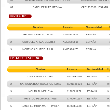
87
SANCHEZ DIAZ, REGINA
CP01432388
ESPAÑA
INVITADOS
Nombre
Licencia
Nacionalidad
1
GELMA LABARGA, JULIA
AM51942341
ESPAÑA
2
RODRIGUEZ ARIZA, BEATRIZ
AMC3889819
ESPAÑA
3
MORENO AGUIRRE, JULIA
AM85916478
ESPAÑA
LISTA DE ESPERA
Nombre
Licencia
Nacionalidad
H
1
USO JURADO, CLARA
LV01899816
ESPAÑA
8,
2
CARMONA RODRIGUEZ, CARLOTA
CB01169338
ESPAÑA
8,
3
MOURA NUÑEZ, EVA
1128891979
ESPAÑA
9,
4
HRISTOV PEDRAJAS, INES
CP02041197
ESPAÑA
9,
5
SANCHEZ-MORA MARTI, PAOLA
CB02884385
ESPAÑA
9,