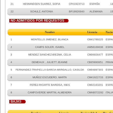
21
HENNINGSEN SUAREZ, SOFIA
CP01923713
ESPAÑA
14
22
SCHULZ, ANTONIA
BP19926940
ALEMANIA
1
NO ADMITIDOS POR REQUISITOS
Nombre
Licencia
Nacio
1
MONTELLS JIMENEZ, BLANCA
CM41789225
ESPA
2
CAMPS SOLER, ISABEL
AM58169036
ESPA
3
MENDEZ SANCHEZ-BIEZMA, CELIA
CM06926477
ESPA
4
DEMEAUX , JULIETT JEANNE
CB65990951
FRAN
5
FERNANDEZ-TRAPIELLA GARCIA-MARGALLO, CASILDA
CM04897303
ESPA
6
MUÑOZ ESCUDERO, MARTA
CM41922733
ESPA
7
PEREZ-RICARTE BARDISA, INES
CM02163201
ESPA
8
CAMPOVERDE MARTIN, ALMENDRA
CMA8072292
ITALI
BAJAS