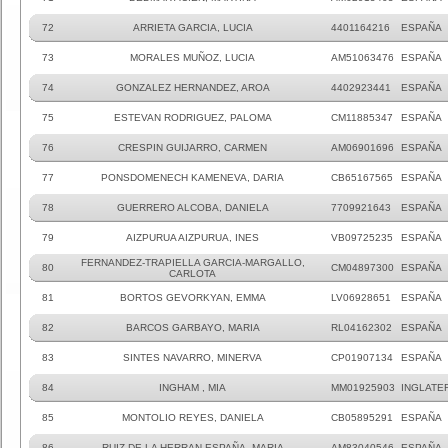
72
ARRIETA GARCIA, LUCIA
4401164216
ESPAÑA
73
MORALES MUÑOZ, LUCIA
AM51063476
ESPAÑA
74
GONZALEZ HERNANDEZ, AROA
4402923441
ESPAÑA
75
ESTEVAN RODRIGUEZ, PALOMA
CM11885347
ESPAÑA
76
CRESPIN GUIJARRO, CARMEN
AM06901696
ESPAÑA
77
PONSDOMENECH KAMENEVA, DARIA
CB65167565
ESPAÑA
78
GUERRERO ALCOBA, DANIELA
7709921643
ESPAÑA
79
AIZPURUA AIZPURUA, INES
VB09725235
ESPAÑA
FERNANDEZ-TRAPIELLA GARCIA-MARGALLO,
80
CM04897300
ESPAÑA
CARLOTA
81
BORTOS GEVORKYAN, EMMA
LV06928651
ESPAÑA
82
BARCOS GARBAYO, MARIA
RL04162302
ESPAÑA
83
SINTES NAVARRO, MINERVA
CP01907134
ESPAÑA
84
INGHAM , MIA
MM01925903
INGLATE
85
MONTOLIO REYES, DANIELA
CB05895291
ESPAÑA
86
RUIZ DE LA HERRAN ESPAÑA, MARIA
AM83040546
ESPAÑA