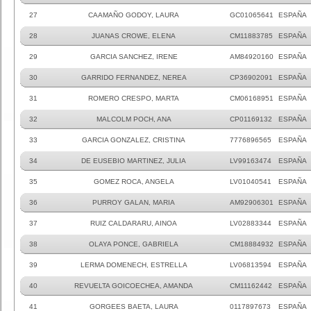
27
CAAMAÑO GODOY, LAURA
GC01065641
ESPAÑA
28
JUANAS CROWE, ELENA
CM11883785
ESPAÑA
29
GARCIA SANCHEZ, IRENE
AM84920160
ESPAÑA
30
GARRIDO FERNANDEZ, NEREA
CP36902091
ESPAÑA
31
ROMERO CRESPO, MARTA
CM06168951
ESPAÑA
32
MALCOLM POCH, ANA
CP01169132
ESPAÑA
33
GARCIA GONZALEZ, CRISTINA
7776896565
ESPAÑA
34
DE EUSEBIO MARTINEZ, JULIA
LV99163474
ESPAÑA
35
GOMEZ ROCA, ANGELA
LV01040541
ESPAÑA
36
PURROY GALAN, MARIA
AM92906301
ESPAÑA
37
RUIZ CALDARARU, AINOA
LV02883344
ESPAÑA
38
OLAYA PONCE, GABRIELA
CM18884932
ESPAÑA
39
LERMA DOMENECH, ESTRELLA
LV06813594
ESPAÑA
40
REVUELTA GOICOECHEA, AMANDA
CM11162442
ESPAÑA
41
GORGEES BAETA, LAURA
0117897673
ESPAÑA