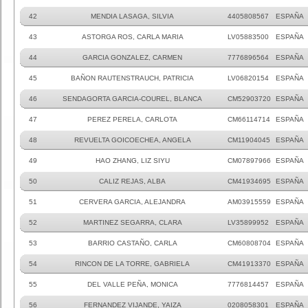
42
MENDIA LASAGA, SILVIA
4405808567
ESPAÑA
43
ASTORGA ROS, CARLA MARIA
LV05883500
ESPAÑA
44
GARCIA GONZALEZ, CARMEN
7776896564
ESPAÑA
45
BAÑON RAUTENSTRAUCH, PATRICIA
LV06820154
ESPAÑA
46
SENDAGORTA GARCIA-COUREL, BLANCA
CM52903720
ESPAÑA
47
PEREZ PERELA, CARLOTA
CM66114714
ESPAÑA
48
REVUELTA GOICOECHEA, ANGELA
CM11904045
ESPAÑA
49
HAO ZHANG, LIZ SIYU
CM07897966
ESPAÑA
50
CALIZ REJAS, ALBA
CM41934695
ESPAÑA
51
CERVERA GARCIA, ALEJANDRA
AM03915559
ESPAÑA
52
MARTINEZ SEGARRA, CLARA
LV35899952
ESPAÑA
53
BARRIO CASTAÑO, CARLA
CM60808704
ESPAÑA
54
RINCON DE LA TORRE, GABRIELA
CM41913370
ESPAÑA
55
DEL VALLE PEÑA, MONICA
7776814457
ESPAÑA
56
FERNANDEZ VIJANDE, YAIZA
0208058301
ESPAÑA