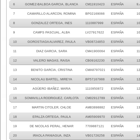
6
GOMEZ-BALBOA GARCIA, BLANCA
CM11910423
ESPAÑA
9,
7
CAMARILLO ALARCON, ROMINA
BP02169066
ESPAÑA
1
8
GONZALEZ ORTEGA, INES
1110887999
ESPAÑA
10
9
CAMPS PASCUAL, ALBA
LV27917622
ESPAÑA
10
10
GOROSTIAGA ALVAREZ, PAULA
VB08724853
ESPAÑA
10
11
DIAZ GARCIA, SARA
CM41900064
ESPAÑA
11
12
VALERO MAGAS, RAISA
CB09162230
ESPAÑA
1
13
BENITO GARCIA, CRISTINA
CMA8797021
ESPAÑA
1
14
NICOLAU BARTEL, MIREYA
BP57167988
ESPAÑA
12
15
AGÜERO IBAÑEZ, MARIA
1110950872
ESPAÑA
12
16
SOMAVILLA RODRIGUEZ, CARLOTA
CM02912789
ESPAÑA
1
17
MARTIN CITOLER, CHLOE
AM83898882
ESPAÑA
13
18
EPALZA ORTEGA, PAULA
AM05909970
ESPAÑA
13
19
DE NICOLAS PERAL, HENAR
7709887121
ESPAÑA
13
20
IRAOLA PANIAGUA, INZA
VB01726258
ESPAÑA
14