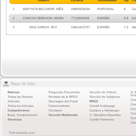
Nombre
Licencia
Nacionalidad
Hp
Ca
1
BAPTISTA BELCHIOR, INÊS
AM00928334
PORTUGAL
6
Ca
2
CARLON OBREGON, MARIA
7712883639
ESPAÑA
6,6
Inf
3
DIAZ GARCIA, RUT
CM41915757
ESPAÑA
7,3
Al
Noticias
Preguntas Frecuentes
Sección de Vídeos
G. 
Incl
Todas las Noticias
Revistas de la RFEG
Sección de Imágenes
Com
Artículos
Descargas del Portal
RFEG
Com
Todos los Artículos
Patrocinadores
Comité Antidopaje
Com
Competiciones
Circulares
Campos y Hándicaps
Com
Busq. Competiciones
Sección Multimedia
C. Disciplina Deportiva
Com
Servicios
Comité Femenino
Com