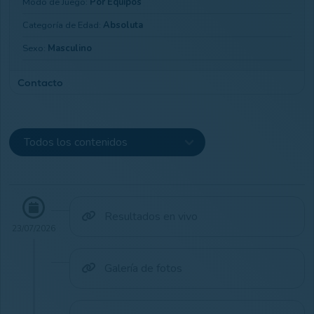
Modo de Juego:
Por Equipos
Categoría de Edad:
Absoluta
Sexo:
Masculino
Contacto
Club Email:
golf@ayuntamientodellanes.com
Club Teléfono:
985417230
Club Web:
Ir a Web
Resultados en vivo
23/07/2026
Galería de fotos