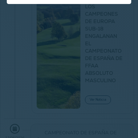
LOS
CAMPEONES
DE EUROPA
SUB-18
ENGALANAN
EL
CAMPEONATO
DE ESPAÑA DE
FFAA
ABSOLUTO
MASCULINO
Ver Noticia
CAMPEONATO DE ESPAÑA DE
13/06/2026