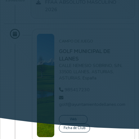
FFAA ABSOLUTO MASCULINO
2026
CAMPO DE JUEGO
GOLF MUNICIPAL DE
LLANES
CALLE NEMESIO SOBRINO, S/N,
33500, LLANES, ASTURIAS,
ASTURIAS, España
985417230
golf@ayuntamientodellanes.com
Web
Ficha de Club