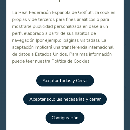
Resultados y horarios de salida
La Real Federación Española de Golf utiliza cookies
oficiales (pdfs)
propias y de terceros para fines analíticos o para
mostrarle publicidad personalizada en base a un
perfil elaborado a partir de sus hábitos de
Listado de participantes
navegación (por ejemplo, páginas visitadas). La
aceptación implicará una transferencia internacional
de datos a Estados Unidos. Para más información
puede leer nuestra Política de Cookies.
Listado de equipos y jugadores
17/07/2026
participantes
Aceptar todas y Cerrar
Información del torneo
Aceptar solo las necesarias y cerrar
Configuración
NOTICIA
17/07/2026