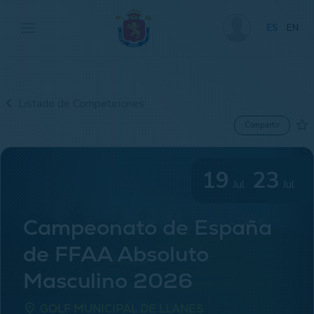
ES
EN
Listado de Competiciones
Compartir
19
23
Jul
Jul
Campeonato de España
de FFAA Absoluto
Masculino 2026
place
GOLF MUNICIPAL DE LLANES