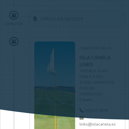
CIRCULAR 00/2025
23/06/2025
CAMPO DE JUEGO
ISLA CANELA
LINKS
AVENIDA JUAN
PABLO II S/N,
21400, AYAMONTE,
HUELVA,
ANDALUCÍA,
España
959477878
links@islacanela.es