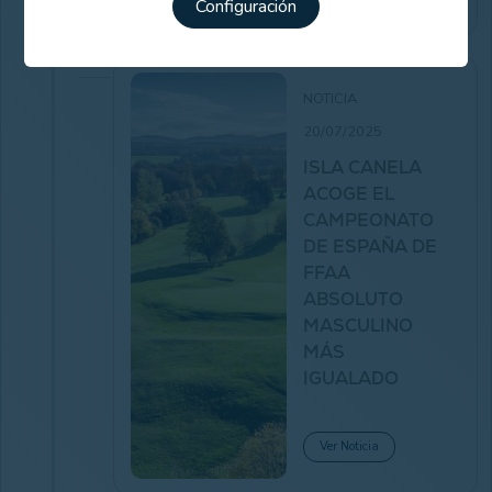
inscripción
Configuración
NOTICIA
20/07/2025
ISLA CANELA
ACOGE EL
CAMPEONATO
DE ESPAÑA DE
FFAA
ABSOLUTO
MASCULINO
MÁS
IGUALADO
Ver Noticia