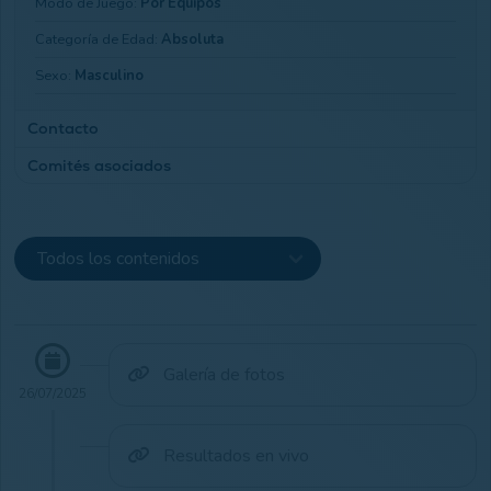
Modo de Juego:
Por Equipos
Categoría de Edad:
Absoluta
Sexo:
Masculino
Contacto
Comités asociados
Club Email:
links@islacanela.es
Club Teléfono:
959477878
Masculino
Club Web:
Ir a Web
Galería de fotos
26/07/2025
Resultados en vivo