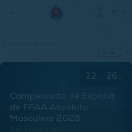
ES
EN
Listado de Competiciones
Compartir
22
26
Jul
Jul
Campeonato de España
de FFAA Absoluto
Masculino 2025
place
ISLA CANELA LINKS