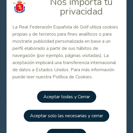
Nos importa tu
privacidad
Resultados y horarios de salida
La Real Federación Española de Golf utiliza cookies
oficiales (pdfs)
propias y de terceros para fines analíticos o para
mostrarle publicidad personalizada en base a un
perfil elaborado a partir de sus hábitos de
Listado de participantes
navegación (por ejemplo, páginas visitadas). La
aceptación implicará una transferencia internacional
de datos a Estados Unidos. Para más información
Información del torneo
puede leer nuestra Política de Cookies.
Aceptar todas y Cerrar
Listado de equipos y jugadores
20/07/2025
participantes
Aceptar solo las necesarias y cerrar
Información del torneo y método de