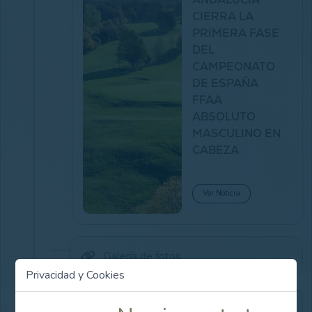
CIERRA LA
PRIMERA FASE
DEL
CAMPEONATO
DE ESPAÑA
FFAA
ABSOLUTO
MASCULINO EN
CABEZA
Ver Noticia
Galería de fotos
Privacidad y Cookies
Resultados en vivo