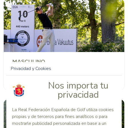
MASCULINO
Privacidad y Cookies
El prestigioso US Amateur reta a Alejandro de
Castro y Sergio Jiménez en Pensilvania
Nos importa tu
privacidad
La Real Federación Española de Golf utiliza cookies
propias y de terceros para fines analíticos o para
mostrarle publicidad personalizada en base a un