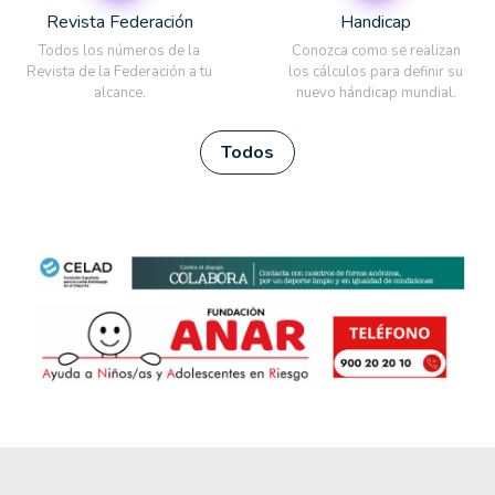
Revista Federación
Handicap
Todos los números de la
Conozca como se realizan
Revista de la Federación a tu
los cálculos para definir su
alcance.
nuevo hándicap mundial.
Todos